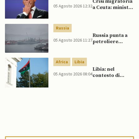
Crisi migratoria
05 Agosto 2026 12:32
a Ceuta: ministri
UE, in
un’inversione di
tendenza, si
Russia
schierano a
Russia punta a
sostegno della
05 Agosto 2026 11:27
petroliere
Spagna
artiche nel Mare
del Nord e ad
espansione
Africa
Libia
“flotta ombra”
Libia: nel
per aggirare
05 Agosto 2026 08:04
contesto di
sanzioni
scontri armati
occidentali
tra milizie,
detenuti
organizzano
evasione di
massa