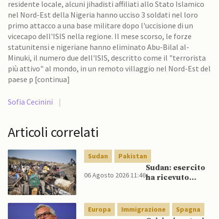
residente locale, alcuni jihadisti affiliati allo Stato Islamico
nel Nord-Est della Nigeria hanno ucciso 3 soldati nel loro
primo attacco a una base militare dopo l'uccisione di un
vicecapo dell'ISIS nella regione. Il mese scorso, le forze
statunitensi e nigeriane hanno eliminato Abu-Bilal al-
Minuki, il numero due dell'ISIS, descritto come il "terrorista
più attivo" al mondo, in un remoto villaggio nel Nord-Est del
paese p [continua]
Sofia Cecinini
|
Articoli correlati
Sudan
Pakistan
Sudan: esercito
06 Agosto 2026 11:46
ha ricevuto
veicoli blindati e
droni dal
Pakistan
Europa
Immigrazione
Spagna