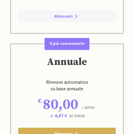
Abbonati
Il più conveniente
Annuale
Rinnovo automatico
su base annuale
80,00
/ anno
6,67 €
al mese
Abbonati