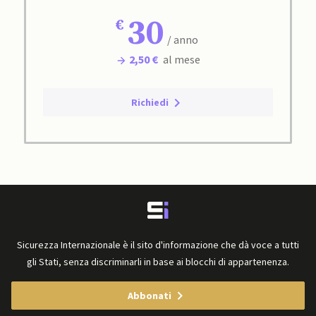
30
/ anno
2,50 €
al mese
Richiedi
Sicurezza Internazionale è il sito d'informazione che dà voce a tutti
gli Stati, senza discriminarli in base ai blocchi di appartenenza.
Abbonati