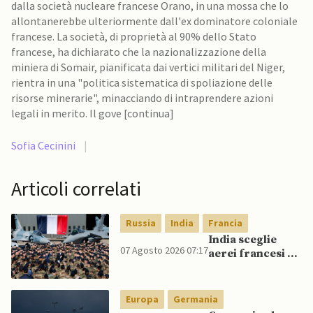
dalla società nucleare francese Orano, in una mossa che lo
allontanerebbe ulteriormente dall'ex dominatore coloniale
francese. La società, di proprietà al 90% dello Stato
francese, ha dichiarato che la nazionalizzazione della
miniera di Somair, pianificata dai vertici militari del Niger,
rientra in una "politica sistematica di spoliazione delle
risorse minerarie", minacciando di intraprendere azioni
legali in merito. Il gove [continua]
Sofia Cecinini
|
Articoli correlati
Russia
India
Francia
India sceglie
07 Agosto 2026 07:17
aerei francesi e
un caccia di
produzione
nazionale,
Europa
Germania
rifiutando