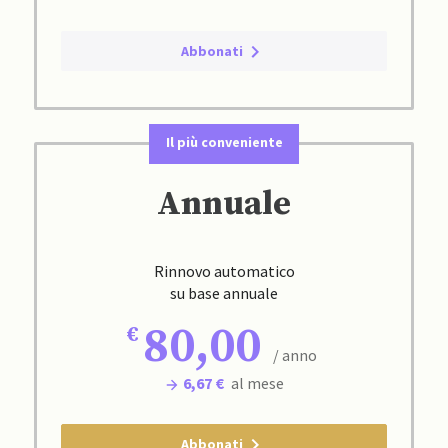
Abbonati
Il più conveniente
Annuale
Rinnovo automatico
su base annuale
80,00
/ anno
6,67 €
al mese
Abbonati