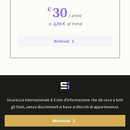
30
/ anno
2,50 €
al mese
Richiedi
Sicurezza Internazionale è il sito d'informazione che dà voce a tutti
gli Stati, senza discriminarli in base ai blocchi di appartenenza.
Abbonati