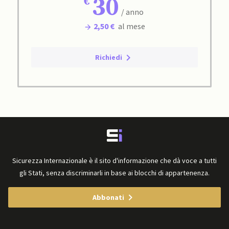
30
/ anno
2,50 €
al mese
Richiedi
Sicurezza Internazionale è il sito d'informazione che dà voce a tutti
gli Stati, senza discriminarli in base ai blocchi di appartenenza.
Abbonati