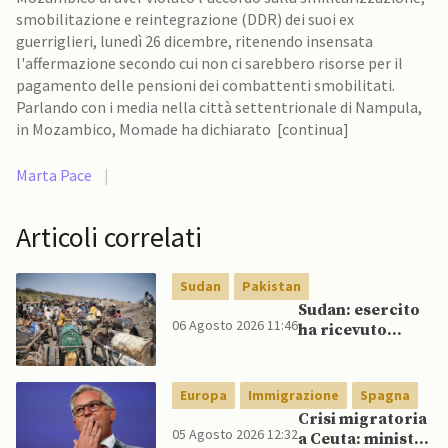
smobilitazione e reintegrazione (DDR) dei suoi ex
guerriglieri, lunedì 26 dicembre, ritenendo insensata
l'affermazione secondo cui non ci sarebbero risorse per il
pagamento delle pensioni dei combattenti smobilitati.
Parlando con i media nella città settentrionale di Nampula,
in Mozambico, Momade ha dichiarato [continua]
Marta Pace
|
Articoli correlati
Sudan
Pakistan
Sudan: esercito
06 Agosto 2026 11:46
ha ricevuto
veicoli blindati e
droni dal
Pakistan
Europa
Immigrazione
Spagna
Crisi migratoria
05 Agosto 2026 12:32
a Ceuta: ministri