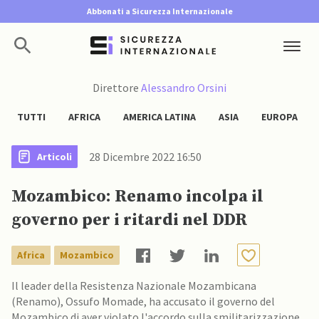
Abbonati a Sicurezza Internazionale
Direttore
Alessandro Orsini
TUTTI
AFRICA
AMERICA LATINA
ASIA
EUROPA
28 Dicembre 2022 16:50
Articoli
Mozambico: Renamo incolpa il
governo per i ritardi nel DDR
Africa
Mozambico
Il leader della Resistenza Nazionale Mozambicana
(Renamo), Ossufo Momade, ha accusato il governo del
Mozambico di aver violato l'accordo sulla smilitarizzazione,