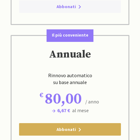
Abbonati
Il più conveniente
Annuale
Rinnovo automatico
su base annuale
80,00
/ anno
6,67 €
al mese
Abbonati