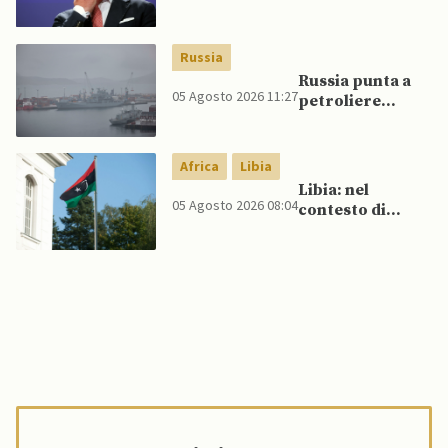
UE, in
un’inversione di
tendenza, si
Russia
schierano a
Russia punta a
sostegno della
05 Agosto 2026 11:27
petroliere
Spagna
artiche nel Mare
del Nord e ad
espansione
Africa
Libia
“flotta ombra”
Libia: nel
per aggirare
05 Agosto 2026 08:04
contesto di
sanzioni
scontri armati
occidentali
tra milizie,
detenuti
organizzano
evasione di
massa