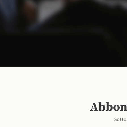
Abbona
Sottos