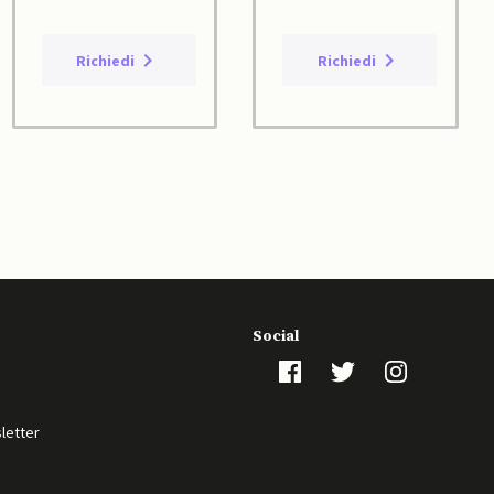
Richiedi
Richiedi
Social
sletter