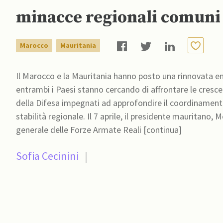
minacce regionali comuni
Marocco
Mauritania
Il Marocco e la Mauritania hanno posto una rinnovata en
entrambi i Paesi stanno cercando di affrontare le crescen
della Difesa impegnati ad approfondire il coordinamento 
stabilità regionale. Il 7 aprile, il presidente mauritano, Mohamed Ould Cheikh El Ghazouani, ha ricevuto l’ispettore
generale delle Forze Armate Reali [continua]
Sofia Cecinini
|