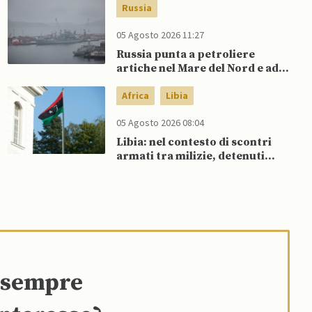
sostegno della Spagna
Russia
05 Agosto 2026 11:27
Russia punta a petroliere
artiche nel Mare del Nord e ad
espansione “flotta ombra” per
aggirare sanzioni occidentali
Africa
Libia
05 Agosto 2026 08:04
Libia: nel contesto di scontri
armati tra milizie, detenuti
organizzano evasione di massa
e sempre