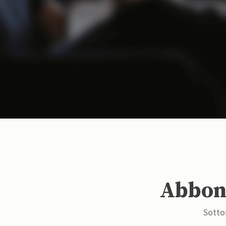
Abbona
Sottos