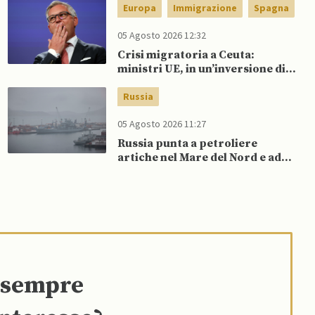
Europa
Immigrazione
Spagna
05 Agosto 2026 12:32
Crisi migratoria a Ceuta:
ministri UE, in un’inversione di
tendenza, si schierano a
sostegno della Spagna
Russia
05 Agosto 2026 11:27
Russia punta a petroliere
artiche nel Mare del Nord e ad
espansione “flotta ombra” per
aggirare sanzioni occidentali
e sempre