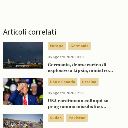
Articoli correlati
Europa
Germania
06 Agosto 2026 18:18
Germania, drone carico di
esplosivo a Lipsia, ministro
Interno: “Potrebbe esserci
dietro un attore statale”
USA e Canada
Ucraina
06 Agosto 2026 12:55
USA continuano colloqui su
programma missilistico
Patriot in Ucraina, nonostante
dubbi di Trump, affermano
Sudan
Pakistan
fonti