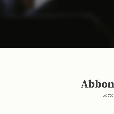
Abbona
Sottos