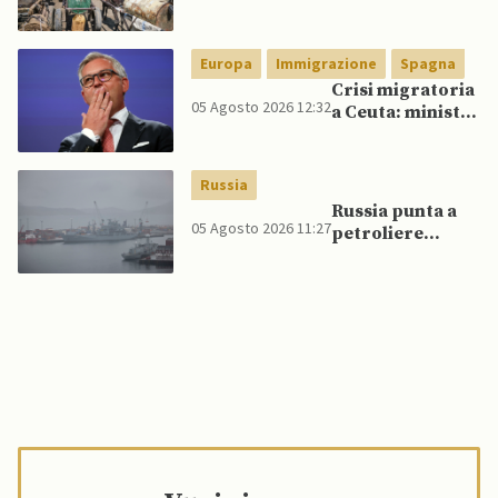
veicoli blindati e
droni dal
Pakistan
Europa
Immigrazione
Spagna
Crisi migratoria
05 Agosto 2026 12:32
a Ceuta: ministri
UE, in
un’inversione di
tendenza, si
Russia
schierano a
Russia punta a
sostegno della
05 Agosto 2026 11:27
petroliere
Spagna
artiche nel Mare
del Nord e ad
espansione
“flotta ombra”
per aggirare
sanzioni
occidentali