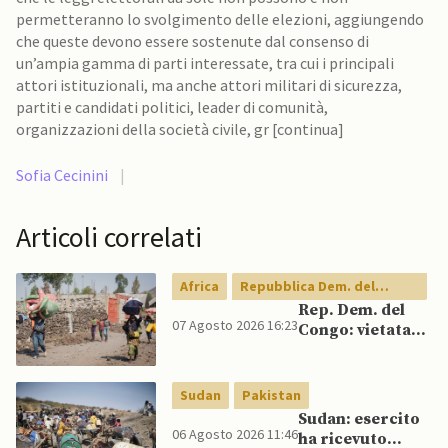
permetteranno lo svolgimento delle elezioni, aggiungendo
che queste devono essere sostenute dal consenso di
un’ampia gamma di parti interessate, tra cui i principali
attori istituzionali, ma anche attori militari di sicurezza,
partiti e candidati politici, leader di comunità,
organizzazioni della società civile, gr [continua]
Sofia Cecinini
|
Articoli correlati
Africa
Repubblica Dem. del
Congo
Rep. Dem. del
07 Agosto 2026 16:23
Congo: vietata
esportazione di
concentrati di
rame e cobalto
Sudan
Pakistan
Sudan: esercito
06 Agosto 2026 11:46
ha ricevuto