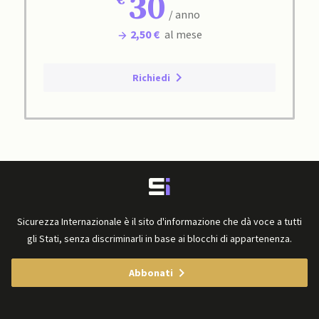
30
/ anno
2,50 €
al mese
Richiedi
Sicurezza Internazionale è il sito d'informazione che dà voce a tutti
gli Stati, senza discriminarli in base ai blocchi di appartenenza.
Abbonati