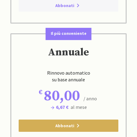
Abbonati
Il più conveniente
Annuale
Rinnovo automatico
su base annuale
80,00
/ anno
6,67 €
al mese
Abbonati