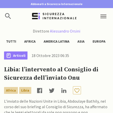
Abbonati a Sicurezza Internazionale
Direttore
Alessandro Orsini
TUTTI
AFRICA
AMERICA LATINA
ASIA
EUROPA
18 Ottobre 2023 06:35
Articoli
Libia: l’intervento al Consiglio di
Sicurezza dell’inviato Onu
Africa
Libia
L’inviato delle Nazioni Unite in Libia, Abdoulaye Bathily, nel
corso del suo briefing al Consiglio di Sicurezza, ha affermato
che le leggi elettorali da sole non possono e non