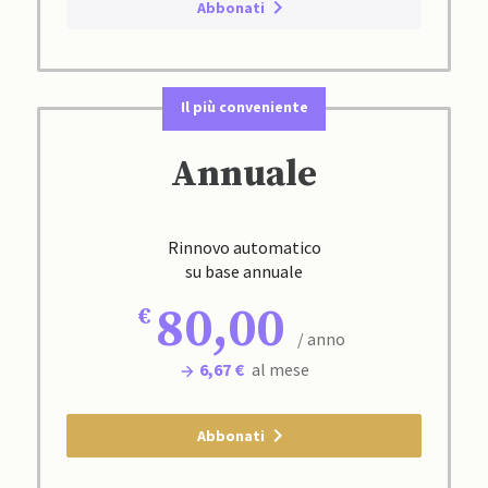
Abbonati
Il più conveniente
Annuale
Rinnovo automatico
su base annuale
80,00
/ anno
6,67 €
al mese
Abbonati