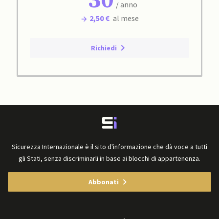
30
/ anno
2,50 €
al mese
Richiedi
Sicurezza Internazionale è il sito d'informazione che dà voce a tutti
gli Stati, senza discriminarli in base ai blocchi di appartenenza.
Abbonati