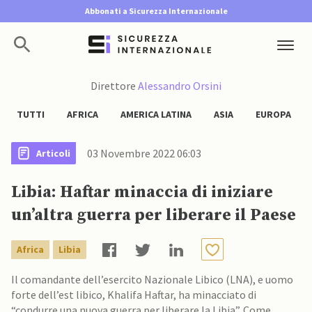
Abbonati a Sicurezza Internazionale
Direttore
Alessandro Orsini
TUTTI
AFRICA
AMERICA LATINA
ASIA
EUROPA
03 Novembre 2022 06:03
Articoli
Libia: Haftar minaccia di iniziare
un’altra guerra per liberare il Paese
Africa
Libia
Il comandante dell’esercito Nazionale Libico (LNA), e uomo
forte dell’est libico, Khalifa Haftar, ha minacciato di
“condurre una nuova guerra per liberare la Libia”. Come