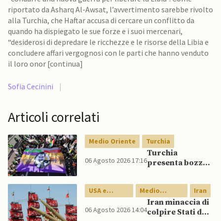
riportato da Asharq Al-Awsat, l’avvertimento sarebbe rivolto
alla Turchia, che Haftar accusa di cercare un conflitto da
quando ha dispiegato le sue forze e i suoi mercenari,
“desiderosi di depredare le ricchezze e le risorse della Libia e
concludere affari vergognosi con le parti che hanno venduto
il loro onor [continua]
Sofia Cecinini
|
Articoli correlati
Medio Oriente
Turchia
Turchia
06 Agosto 2026 17:16
presenta bozza
di legge per
integrazione
USA e
Medio
Iran
milizie curde del
Canada
Oriente
PKK
Iran minaccia di
06 Agosto 2026 14:04
colpire Stati del