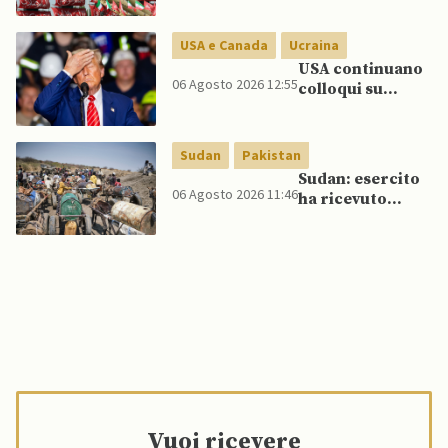
Golfo in caso di
nuovi raid USA
USA e Canada
Ucraina
USA continuano
06 Agosto 2026 12:55
colloqui su
programma
missilistico
Patriot in
Sudan
Pakistan
Ucraina,
Sudan: esercito
nonostante
06 Agosto 2026 11:46
ha ricevuto
dubbi di Trump,
veicoli blindati e
affermano fonti
droni dal
Pakistan
Vuoi ricevere