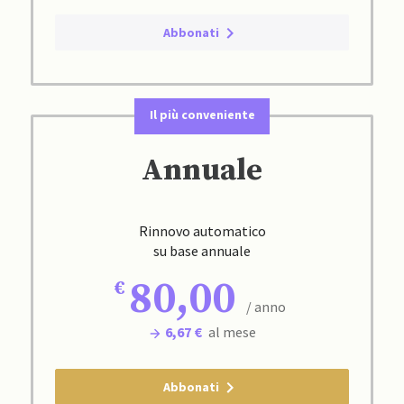
Abbonati
Il più conveniente
Annuale
Rinnovo automatico
su base annuale
80,00
/ anno
6,67 €
al mese
Abbonati