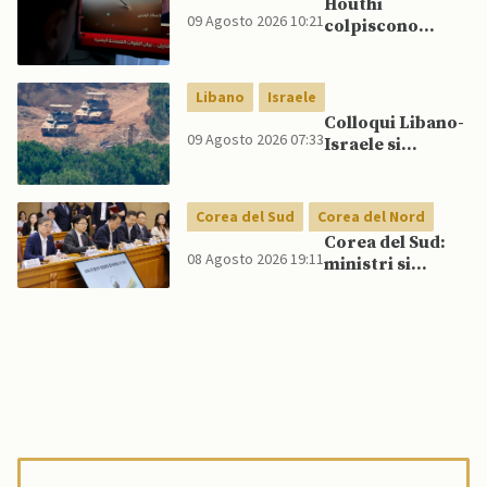
Houthi
Cina e Russia
09 Agosto 2026 10:21
colpiscono
senza innescare
nuovamente
escalation
Marib: Onu
globale
avverte che
Libano
Israele
Yemen rischia
Colloqui Libano-
conflitto più
09 Agosto 2026 07:33
Israele si
ampio
concludono
senza accordo
dopo raid
Corea del Sud
Corea del Nord
israeliani nel Sud
Corea del Sud:
08 Agosto 2026 19:11
ministri si
scontrano
pubblicamente
su politica con il
Nord, mentre
Lee spinge per
dialogo