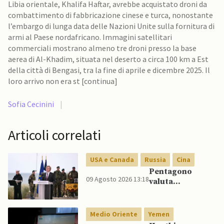
Libia orientale, Khalifa Haftar, avrebbe acquistato droni da
combattimento di fabbricazione cinese e turca, nonostante
l’embargo di lunga data delle Nazioni Unite sulla fornitura di
armi al Paese nordafricano. Immagini satellitari
commerciali mostrano almeno tre droni presso la base
aerea di Al-Khadim, situata nel deserto a circa 100 km a Est
della città di Bengasi, tra la fine di aprile e dicembre 2025. Il
loro arrivo non era st [continua]
Sofia Cecinini
|
Articoli correlati
USA e Canada
Russia
Cina
Pentagono
09 Agosto 2026 13:18
valuta
riorientamento
strategico
nucleare per
Medio Oriente
Yemen
scoraggiare