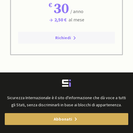
30
/ anno
2,50 €
al mese
Richiedi
Sicurezza Internazionale è il sito d'informazione che dà voce a tutti
gli Stati, senza discriminarli in base ai blocchi di appartenenza.
Abbonati