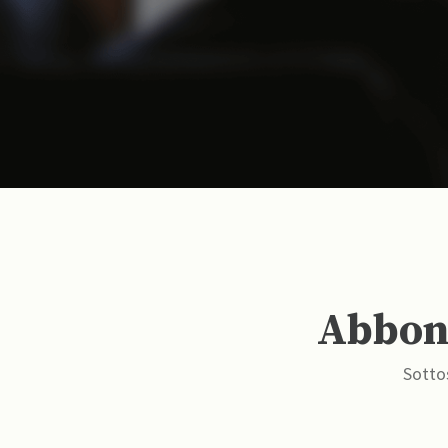
Abbona
Sottos