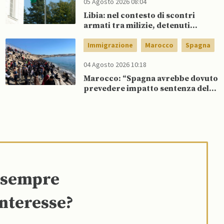
05 Agosto 2026 08:04
Libia: nel contesto di scontri
armati tra milizie, detenuti
organizzano evasione di massa
Immigrazione
Marocco
Spagna
04 Agosto 2026 10:18
Marocco: “Spagna avrebbe dovuto
prevedere impatto sentenza del
tribunale sui flussi migratori”
e sempre
interesse?