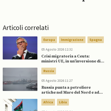
Articoli correlati
Europa
Immigrazione
Spagna
05 Agosto 2026 12:32
Crisi migratoria a Ceuta:
ministri UE, in un’inversione di
tendenza, si schierano a
sostegno della Spagna
Russia
05 Agosto 2026 11:27
Russia punta a petroliere
artiche nel Mare del Nord e ad
espansione “flotta ombra” per
aggirare sanzioni occidentali
Africa
Libia