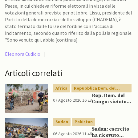
Paese, in cui chiedeva riforme elettorali in vista delle
votazioni generali previste per ottobre. Lissu, presidente del
Partito della democrazia e dello sviluppo (CHADEMA), è
stato fermato dalle forze dell’ordine con l'accusa di
incitamento, secondo quanto riferito dalla polizia regionale.
"Sono venuto qui, abbia [continua]
Eleonora Cudicio
|
Articoli correlati
Africa
Repubblica Dem. del
Congo
Rep. Dem. del
07 Agosto 2026 16:23
Congo: vietata
esportazione di
concentrati di
rame e cobalto
Sudan
Pakistan
Sudan: esercito
06 Agosto 2026 11:46
ha ricevuto