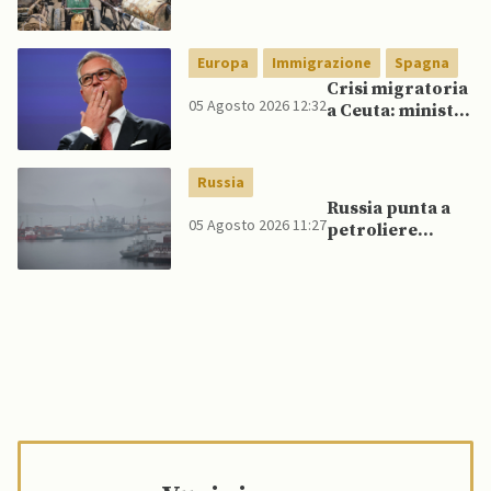
veicoli blindati e
droni dal
Pakistan
Europa
Immigrazione
Spagna
Crisi migratoria
05 Agosto 2026 12:32
a Ceuta: ministri
UE, in
un’inversione di
tendenza, si
Russia
schierano a
Russia punta a
sostegno della
05 Agosto 2026 11:27
petroliere
Spagna
artiche nel Mare
del Nord e ad
espansione
“flotta ombra”
per aggirare
sanzioni
occidentali