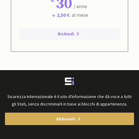
30
/ anno
2,50 €
al mese
Richiedi
Sicurezza Internazionale è il sito d'informazione che dà voce a tutti
gli Stati, senza discriminarli in base ai blocchi di appartenenza.
Abbonati