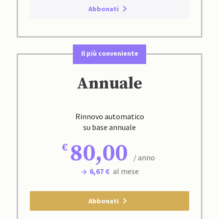
Abbonati
Il più conveniente
Annuale
Rinnovo automatico
su base annuale
80,00
/ anno
6,67 €
al mese
Abbonati