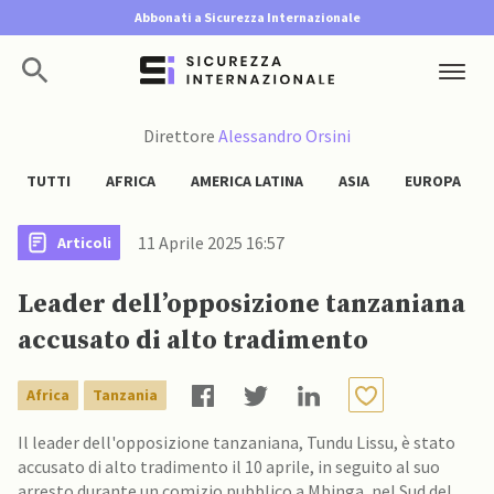
Abbonati a Sicurezza Internazionale
Direttore
Alessandro Orsini
TUTTI
AFRICA
AMERICA LATINA
ASIA
EUROPA
11 Aprile 2025 16:57
Articoli
Leader dell’opposizione tanzaniana
accusato di alto tradimento
Africa
Tanzania
Il leader dell'opposizione tanzaniana, Tundu Lissu, è stato
accusato di alto tradimento il 10 aprile, in seguito al suo
arresto durante un comizio pubblico a Mbinga, nel Sud del