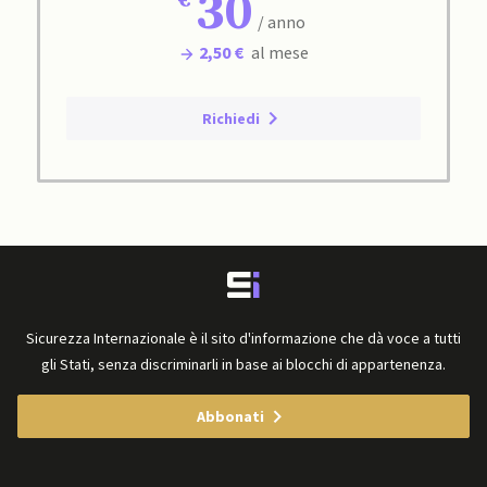
30
/ anno
2,50 €
al mese
Richiedi
Sicurezza Internazionale è il sito d'informazione che dà voce a tutti
gli Stati, senza discriminarli in base ai blocchi di appartenenza.
Abbonati