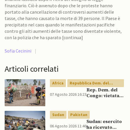
finanziario. Ciò è avvenuto dopo che le proteste hanno
portato alla cancellazione di controversi aumenti delle
tasse, che hanno causato la morte di 39 persone. Il Paese è
precipitato nel caos quando le manifestazioni pacifiche
contro gli alti aumenti delle tasse sono diventate violente,
con la polizia che ha sparato [continua]
Sofia Cecinini
|
Articoli correlati
Africa
Repubblica Dem. del
Congo
Rep. Dem. del
07 Agosto 2026 16:23
Congo: vietata
esportazione di
concentrati di
rame e cobalto
Sudan
Pakistan
Sudan: esercito
06 Agosto 2026 11:46
ha ricevuto