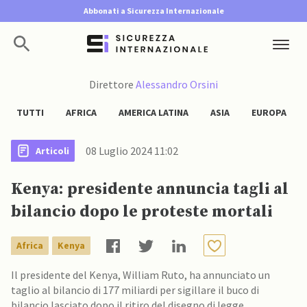
Abbonati a Sicurezza Internazionale
Direttore
Alessandro Orsini
TUTTI
AFRICA
AMERICA LATINA
ASIA
EUROPA
08 Luglio 2024 11:02
Articoli
Kenya: presidente annuncia tagli al
bilancio dopo le proteste mortali
Africa
Kenya
Il presidente del Kenya, William Ruto, ha annunciato un
taglio al bilancio di 177 miliardi per sigillare il buco di
bilancio lasciato dopo il ritiro del disegno di legge