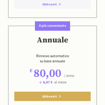
Abbonati
Il più conveniente
Annuale
Rinnovo automatico
su base annuale
80,00
/ anno
6,67 €
al mese
Abbonati