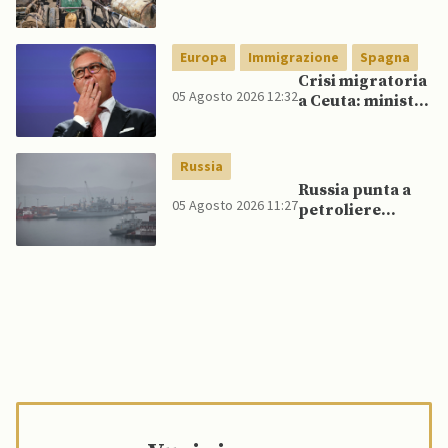
veicoli blindati e
droni dal
Pakistan
Europa
Immigrazione
Spagna
Crisi migratoria
05 Agosto 2026 12:32
a Ceuta: ministri
UE, in
un’inversione di
tendenza, si
Russia
schierano a
Russia punta a
sostegno della
05 Agosto 2026 11:27
petroliere
Spagna
artiche nel Mare
del Nord e ad
espansione
“flotta ombra”
per aggirare
sanzioni
occidentali