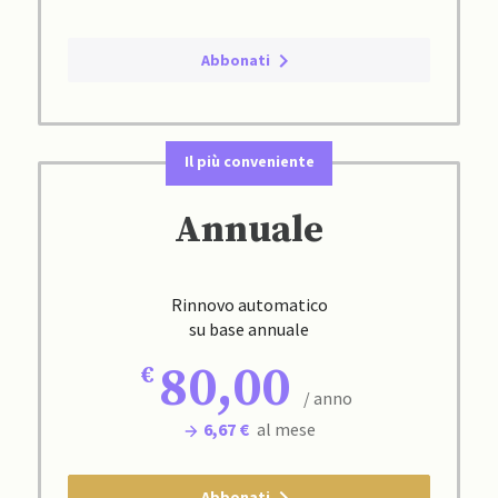
Abbonati
Il più conveniente
Annuale
Rinnovo automatico
su base annuale
80,00
/ anno
6,67 €
al mese
Abbonati