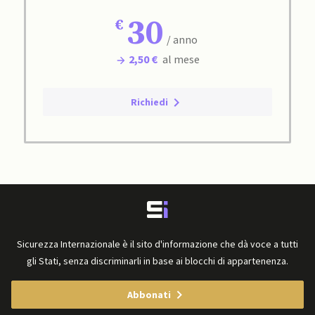
30
/ anno
2,50 €
al mese
Richiedi
Sicurezza Internazionale è il sito d'informazione che dà voce a tutti
gli Stati, senza discriminarli in base ai blocchi di appartenenza.
Abbonati