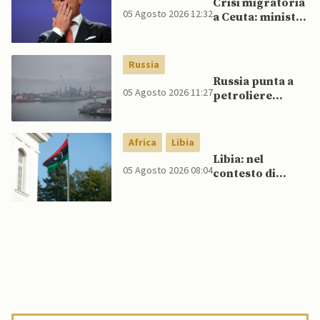
Crisi migratoria
05 Agosto 2026 12:32
a Ceuta: ministri
UE, in
un’inversione di
tendenza, si
Russia
schierano a
Russia punta a
sostegno della
05 Agosto 2026 11:27
petroliere
Spagna
artiche nel Mare
del Nord e ad
espansione
Africa
Libia
“flotta ombra”
Libia: nel
per aggirare
05 Agosto 2026 08:04
contesto di
sanzioni
scontri armati
occidentali
tra milizie,
detenuti
organizzano
evasione di
massa