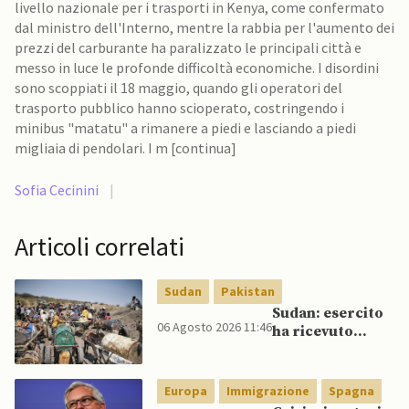
livello nazionale per i trasporti in Kenya, come confermato
dal ministro dell'Interno, mentre la rabbia per l'aumento dei
prezzi del carburante ha paralizzato le principali città e
messo in luce le profonde difficoltà economiche. I disordini
sono scoppiati il 18 maggio, quando gli operatori del
trasporto pubblico hanno scioperato, costringendo i
minibus "matatu" a rimanere a piedi e lasciando a piedi
migliaia di pendolari. I m [continua]
Sofia Cecinini
|
Articoli correlati
Sudan
Pakistan
Sudan: esercito
06 Agosto 2026 11:46
ha ricevuto
veicoli blindati e
droni dal
Pakistan
Europa
Immigrazione
Spagna