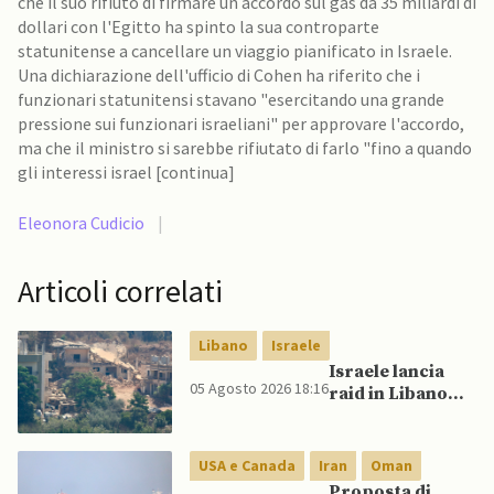
che il suo rifiuto di firmare un accordo sul gas da 35 miliardi di
dollari con l'Egitto ha spinto la sua controparte
statunitense a cancellare un viaggio pianificato in Israele.
Una dichiarazione dell'ufficio di Cohen ha riferito che i
funzionari statunitensi stavano "esercitando una grande
pressione sui funzionari israeliani" per approvare l'accordo,
ma che il ministro si sarebbe rifiutato di farlo "fino a quando
gli interessi israel [continua]
Eleonora Cudicio
|
Articoli correlati
Libano
Israele
Israele lancia
05 Agosto 2026 18:16
raid in Libano
dopo presunta
violazione della
tregua da parte
USA e Canada
Iran
Oman
di Hezbollah
Proposta di