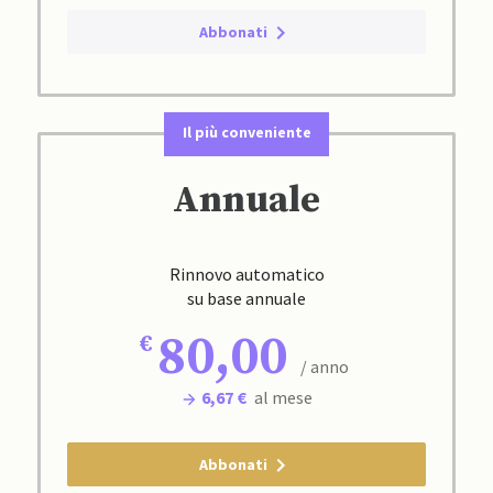
Abbonati
Il più conveniente
Annuale
Rinnovo automatico
su base annuale
80,00
/ anno
6,67 €
al mese
Abbonati