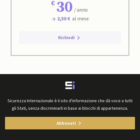
30
/ anno
2,50 €
al mese
Richiedi
Sicurezza Internazionale è il sito d'informazione che dà voce a tutti
gli Stati, senza discriminarli in base ai blocchi di appartenenza.
Abbonati