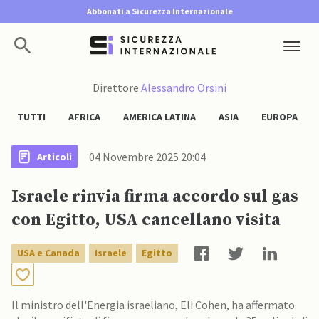
Abbonati a Sicurezza Internazionale
Direttore
Alessandro Orsini
TUTTI
AFRICA
AMERICA LATINA
ASIA
EUROPA
04 Novembre 2025 20:04
Articoli
Israele rinvia firma accordo sul gas
con Egitto, USA cancellano visita
USA e Canada
Israele
Egitto
Il ministro dell'Energia israeliano, Eli Cohen, ha affermato