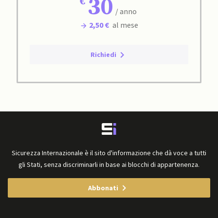
30
/ anno
2,50 €
al mese
Richiedi
Sicurezza Internazionale è il sito d'informazione che dà voce a tutti
gli Stati, senza discriminarli in base ai blocchi di appartenenza.
Abbonati