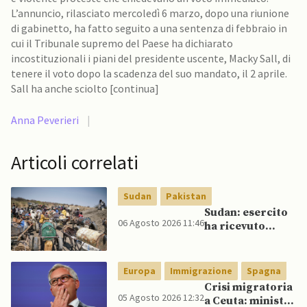
L’annuncio, rilasciato mercoledì 6 marzo, dopo una riunione
di gabinetto, ha fatto seguito a una sentenza di febbraio in
cui il Tribunale supremo del Paese ha dichiarato
incostituzionali i piani del presidente uscente, Macky Sall, di
tenere il voto dopo la scadenza del suo mandato, il 2 aprile.
Sall ha anche sciolto [continua]
Anna Peverieri
|
Articoli correlati
Sudan
Pakistan
Sudan: esercito
06 Agosto 2026 11:46
ha ricevuto
veicoli blindati e
droni dal
Pakistan
Europa
Immigrazione
Spagna
Crisi migratoria
05 Agosto 2026 12:32
a Ceuta: ministri