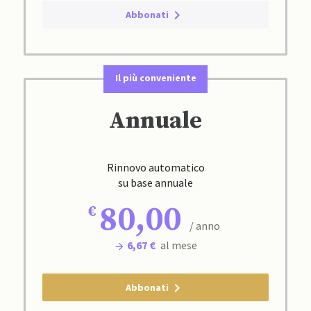
Abbonati
Il più conveniente
Annuale
Rinnovo automatico
su base annuale
80,00
/ anno
6,67 €
al mese
Abbonati