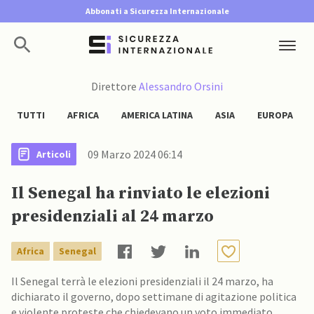
Abbonati a Sicurezza Internazionale
Direttore
Alessandro Orsini
TUTTI
AFRICA
AMERICA LATINA
ASIA
EUROPA
09 Marzo 2024 06:14
Articoli
Il Senegal ha rinviato le elezioni
presidenziali al 24 marzo
Africa
Senegal
Il Senegal terrà le elezioni presidenziali il 24 marzo, ha
dichiarato il governo, dopo settimane di agitazione politica
e violente proteste che chiedevano un voto immediato.