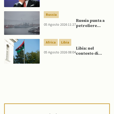
UE, in
un’inversione di
tendenza, si
Russia
schierano a
Russia punta a
sostegno della
05 Agosto 2026 11:27
petroliere
Spagna
artiche nel Mare
del Nord e ad
espansione
Africa
Libia
“flotta ombra”
Libia: nel
per aggirare
05 Agosto 2026 08:04
contesto di
sanzioni
scontri armati
occidentali
tra milizie,
detenuti
organizzano
evasione di
massa