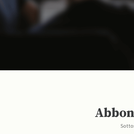
Abbona
Sottos