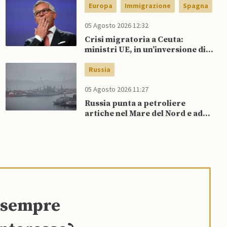
potrebbero presto colpire
Europa
Immigrazione
Spagna
l’Ucraina”
05 Agosto 2026 12:32
Crisi migratoria a Ceuta:
ministri UE, in un’inversione di
tendenza, si schierano a
sostegno della Spagna
Russia
05 Agosto 2026 11:27
Russia punta a petroliere
artiche nel Mare del Nord e ad
espansione “flotta ombra” per
aggirare sanzioni occidentali
e sempre