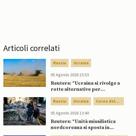
Articoli correlati
Russia
Ucraina
05 Agosto 2026 15:53
Reuters: “Ucraina si rivolge a
rotte alternative per
esportazione di cereali”
Russia
Ucraina
Corea del
Nord
05 Agosto 2026 13:40
Reuters: “Unità missilistica
nordcoreana si sposta in
Russia, 120 missili balistici