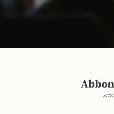
Abbona
Sottos