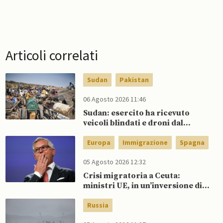
Articoli correlati
Sudan
Pakistan
06 Agosto 2026 11:46
Sudan: esercito ha ricevuto
veicoli blindati e droni dal
Pakistan
Europa
Immigrazione
Spagna
05 Agosto 2026 12:32
Crisi migratoria a Ceuta:
ministri UE, in un’inversione di
tendenza, si schierano a
sostegno della Spagna
Russia