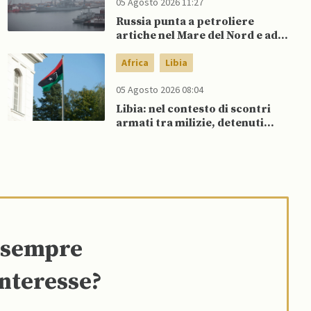
05 Agosto 2026 11:27
Russia punta a petroliere
artiche nel Mare del Nord e ad
espansione “flotta ombra” per
aggirare sanzioni occidentali
Africa
Libia
05 Agosto 2026 08:04
Libia: nel contesto di scontri
armati tra milizie, detenuti
organizzano evasione di massa
e sempre
interesse?