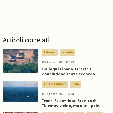
Articoli correlati
Libano
Israele
09 Agosto 2026 07:33
Colloqui Libano-Israele si
concludono senza accordo
dopo raid israeliani nel Sud
USA e Canada
Iran
08 Agosto 2026 16:34
Iran: “Accordo su Stretto di
Hormuz vicino, ma non aprirà il
canale”