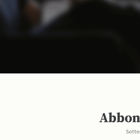
Abbona
Sottos