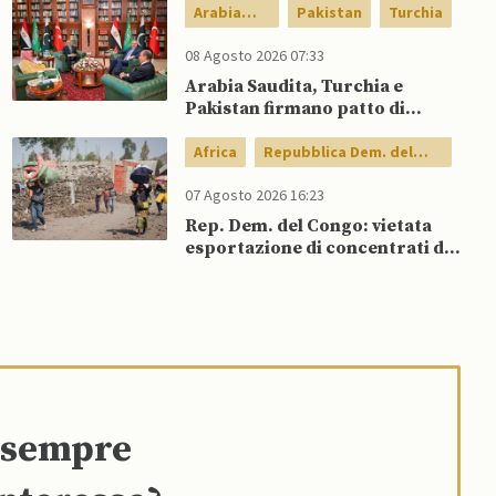
Arabia
Pakistan
Turchia
Saudita
08 Agosto 2026 07:33
Arabia Saudita, Turchia e
Pakistan firmano patto di
difesa reciproca
Africa
Repubblica Dem. del
Congo
07 Agosto 2026 16:23
Rep. Dem. del Congo: vietata
esportazione di concentrati di
rame e cobalto
e sempre