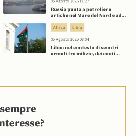
05 Agosto 2026 11:27
Russia punta a petroliere
artiche nel Mare del Nord e ad
espansione “flotta ombra” per
aggirare sanzioni occidentali
Africa
Libia
05 Agosto 2026 08:04
Libia: nel contesto di scontri
armati tra milizie, detenuti
organizzano evasione di massa
e sempre
interesse?