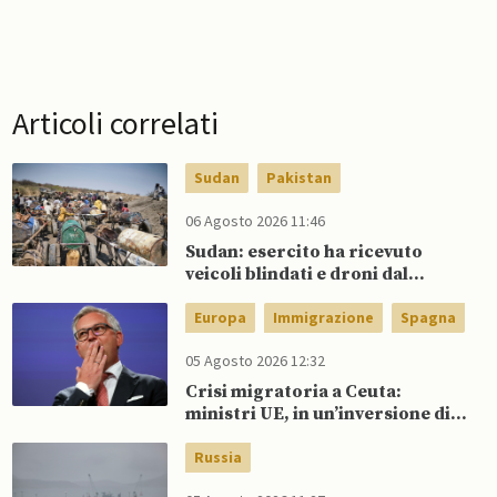
Articoli correlati
Sudan
Pakistan
06 Agosto 2026 11:46
Sudan: esercito ha ricevuto
veicoli blindati e droni dal
Pakistan
Europa
Immigrazione
Spagna
05 Agosto 2026 12:32
Crisi migratoria a Ceuta:
ministri UE, in un’inversione di
tendenza, si schierano a
sostegno della Spagna
Russia