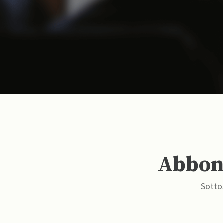
Abbona
Sottos