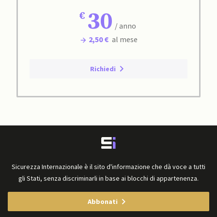
30
/ anno
2,50 €
al mese
Richiedi
Sicurezza Internazionale è il sito d'informazione che dà voce a tutti
gli Stati, senza discriminarli in base ai blocchi di appartenenza.
Abbonati