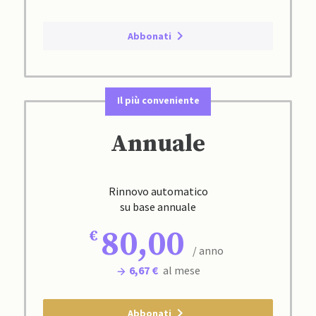
Abbonati
Il più conveniente
Annuale
Rinnovo automatico
su base annuale
80,00
/ anno
6,67 €
al mese
Abbonati