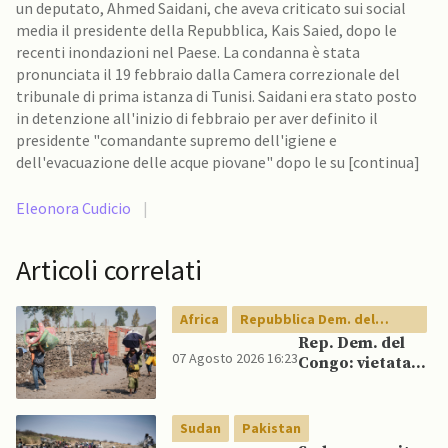
un deputato, Ahmed Saidani, che aveva criticato sui social
media il presidente della Repubblica, Kais Saied, dopo le
recenti inondazioni nel Paese. La condanna è stata
pronunciata il 19 febbraio dalla Camera correzionale del
tribunale di prima istanza di Tunisi. Saidani era stato posto
in detenzione all'inizio di febbraio per aver definito il
presidente "comandante supremo dell'igiene e
dell'evacuazione delle acque piovane" dopo le su [continua]
Eleonora Cudicio
|
Articoli correlati
Africa
Repubblica Dem. del
Congo
Rep. Dem. del
07 Agosto 2026 16:23
Congo: vietata
esportazione di
concentrati di
rame e cobalto
Sudan
Pakistan