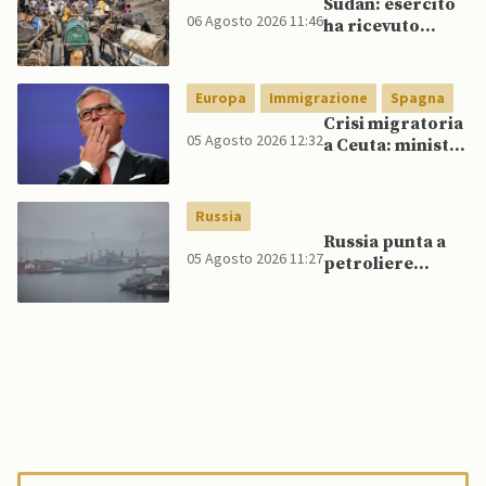
Sudan: esercito
06 Agosto 2026 11:46
ha ricevuto
veicoli blindati e
droni dal
Pakistan
Europa
Immigrazione
Spagna
Crisi migratoria
05 Agosto 2026 12:32
a Ceuta: ministri
UE, in
un’inversione di
tendenza, si
Russia
schierano a
Russia punta a
sostegno della
05 Agosto 2026 11:27
petroliere
Spagna
artiche nel Mare
del Nord e ad
espansione
“flotta ombra”
per aggirare
sanzioni
occidentali