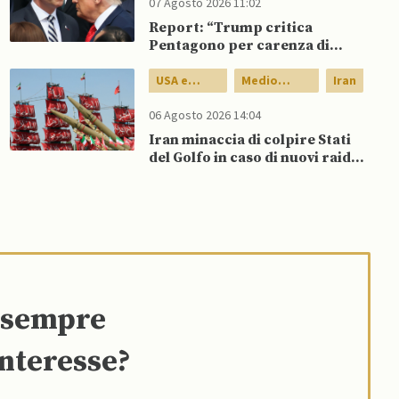
07 Agosto 2026 11:02
Report: “Trump critica
Pentagono per carenza di
munizioni in guerra con l’Iran”
USA e
Medio
Iran
Canada
Oriente
06 Agosto 2026 14:04
Iran minaccia di colpire Stati
del Golfo in caso di nuovi raid
USA
e sempre
interesse?