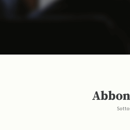
Abbona
Sottos