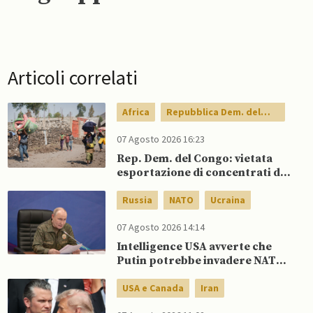
Articoli correlati
Africa
Repubblica Dem. del
Congo
07 Agosto 2026 16:23
Rep. Dem. del Congo: vietata
esportazione di concentrati di
rame e cobalto
Russia
NATO
Ucraina
07 Agosto 2026 14:14
Intelligence USA avverte che
Putin potrebbe invadere NATO
mentre è ancora impegnato in
Ucraina
USA e Canada
Iran