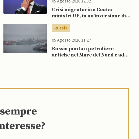
05 Agosto 2026 12:32
Crisi migratoria a Ceuta:
ministri UE, in un’inversione di
tendenza, si schierano a
sostegno della Spagna
Russia
05 Agosto 2026 11:27
Russia punta a petroliere
artiche nel Mare del Nord e ad
espansione “flotta ombra” per
aggirare sanzioni occidentali
e sempre
interesse?