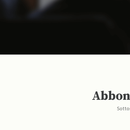
Abbona
Sottos