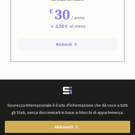
30
/ anno
2,50 €
al mese
Richiedi
Sicurezza Internazionale è il sito d'informazione che dà voce a tutti
gli Stati, senza discriminarli in base ai blocchi di appartenenza.
Abbonati