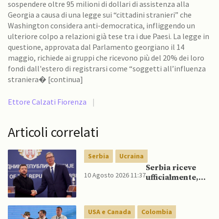
sospendere oltre 95 milioni di dollari di assistenza alla
Georgia a causa di una legge sui “cittadini stranieri” che
Washington considera anti-democratica, infliggendo un
ulteriore colpo a relazioni già tese tra i due Paesi. La legge in
questione, approvata dal Parlamento georgiano il 14
maggio, richiede ai gruppi che ricevono più del 20% dei loro
fondi dall'estero di registrarsi come “soggetti all’influenza
straniera� [continua]
Ettore Calzati Fiorenza
|
Articoli correlati
Serbia
Ucraina
Serbia riceve
10 Agosto 2026 11:37
ufficialmente,
per la prima
volta dal suo
insediamento,
USA e Canada
Colombia
presidente