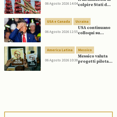
esserci dietro un
06 Agosto 2026 14:04
colpire Stati del
attore statale”
Golfo in caso di
nuovi raid USA
USA e Canada
Ucraina
USA continuano
06 Agosto 2026 12:55
colloqui su
programma
missilistico
Patriot in
America Latina
Messico
Ucraina,
Messico valuta
nonostante
06 Agosto 2026 10:38
progetti pilota
dubbi di Trump,
di fracking per
affermano fonti
incrementare
produzione di
gas, affermano
fonti