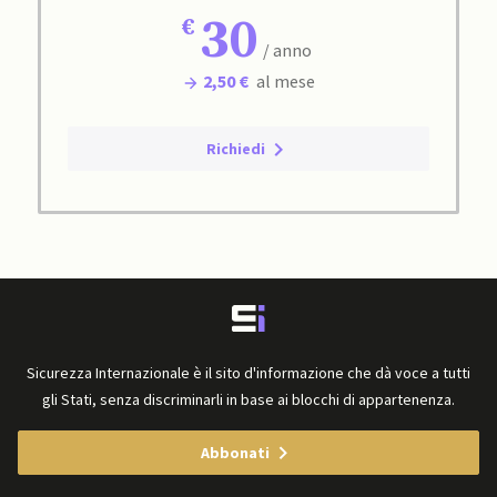
30
/ anno
2,50 €
al mese
Richiedi
Sicurezza Internazionale è il sito d'informazione che dà voce a tutti
gli Stati, senza discriminarli in base ai blocchi di appartenenza.
Abbonati