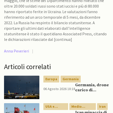
maggio, che le stime del Dipartimento hanno rivelato che
oltre 20.000 soldati russi sono stati uccisi e più di 80.000
hanno riportato ferite in Ucraina. Le valutazioni fanno
riferimento ad un arco temporale di 5 mesi, da dicembre
2022. La Russia ha respinto il bilancio statunitense. A
riportare gli ultimi dati elaborati dall’intelligence
statunitense è stato il quotidiano Associated Press, citando
le dichiarazioni rilasciate dal [continua]
Anna Peverieri
|
Articoli correlati
Europa
Germania
Germania, drone
06 Agosto 2026 18:18
carico di
esplosivo a
Lipsia, ministro
Interno:
USA e
Medio
Iran
“Potrebbe
Canada
Oriente
Iran minaccia di