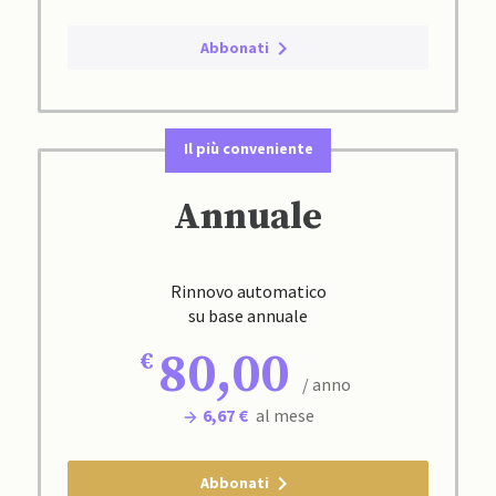
Abbonati
Il più conveniente
Annuale
Rinnovo automatico
su base annuale
80,00
/ anno
6,67 €
al mese
Abbonati