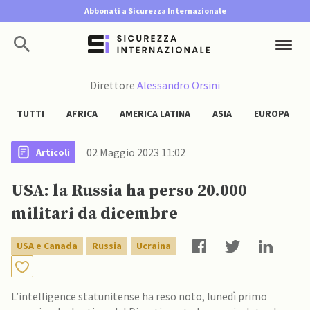
Abbonati a Sicurezza Internazionale
Direttore
Alessandro Orsini
TUTTI
AFRICA
AMERICA LATINA
ASIA
EUROPA
02 Maggio 2023 11:02
Articoli
USA: la Russia ha perso 20.000
militari da dicembre
USA e Canada
Russia
Ucraina
L’intelligence statunitense ha reso noto, lunedì primo