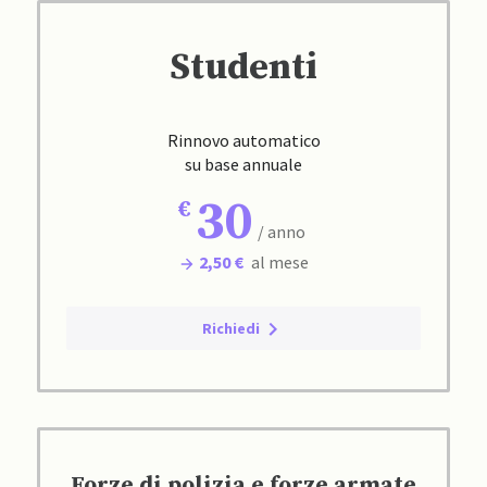
Studenti
Rinnovo automatico
su base annuale
30
/ anno
2,50 €
al mese
Richiedi
Forze di polizia e forze armate