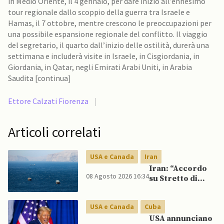
in Medio Oriente, il 4 gennaio, per dare inizio all’ennesimo
tour regionale dallo scoppio della guerra tra Israele e
Hamas, il 7 ottobre, mentre crescono le preoccupazioni per
una possibile espansione regionale del conflitto. Il viaggio
del segretario, il quarto dall’inizio delle ostilità, durerà una
settimana e includerà visite in Israele, in Cisgiordania, in
Giordania, in Qatar, negli Emirati Arabi Uniti, in Arabia
Saudita [continua]
Ettore Calzati Fiorenza
|
Articoli correlati
USA e Canada
Iran
Iran: “Accordo
08 Agosto 2026 16:34
su Stretto di
Hormuz vicino,
ma non aprirà il
USA e Canada
Cuba
canale”
USA annunciano