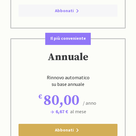
Abbonati
Il più conveniente
Annuale
Rinnovo automatico
su base annuale
80,00
/ anno
6,67 €
al mese
Abbonati