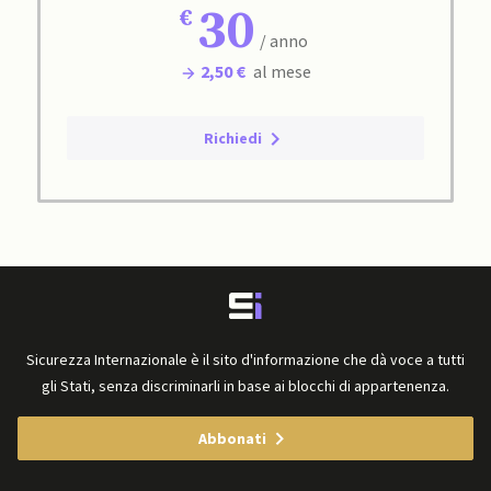
30
/ anno
2,50 €
al mese
Richiedi
Sicurezza Internazionale è il sito d'informazione che dà voce a tutti
gli Stati, senza discriminarli in base ai blocchi di appartenenza.
Abbonati