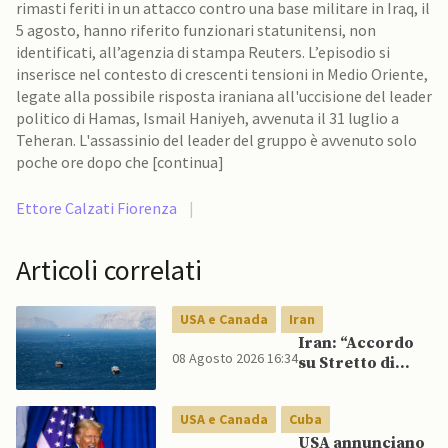
rimasti feriti in un attacco contro una base militare in Iraq, il
5 agosto, hanno riferito funzionari statunitensi, non
identificati, all’agenzia di stampa Reuters. L’episodio si
inserisce nel contesto di crescenti tensioni in Medio Oriente,
legate alla possibile risposta iraniana all'uccisione del leader
politico di Hamas, Ismail Haniyeh, avvenuta il 31 luglio a
Teheran. L'assassinio del leader del gruppo è avvenuto solo
poche ore dopo che [continua]
Ettore Calzati Fiorenza
|
Articoli correlati
USA e Canada
Iran
Iran: “Accordo
08 Agosto 2026 16:34
su Stretto di
Hormuz vicino,
ma non aprirà il
USA e Canada
Cuba
canale”
USA annunciano