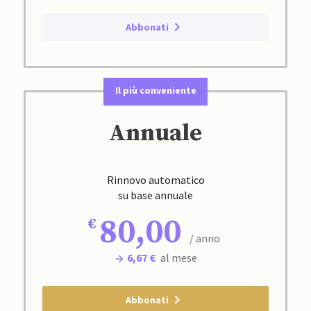
Abbonati
Il più conveniente
Annuale
Rinnovo automatico
su base annuale
80,00
/ anno
6,67 €
al mese
Abbonati