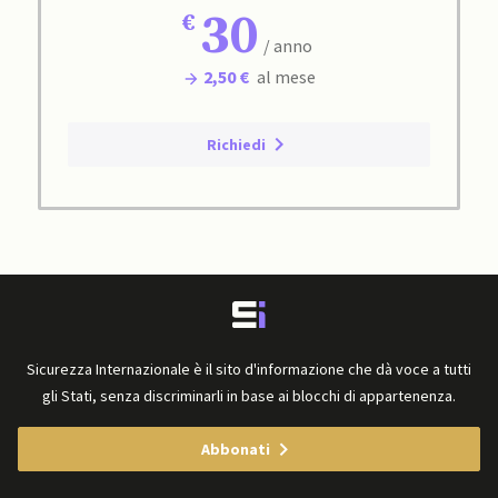
30
/ anno
2,50 €
al mese
Richiedi
Sicurezza Internazionale è il sito d'informazione che dà voce a tutti
gli Stati, senza discriminarli in base ai blocchi di appartenenza.
Abbonati