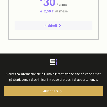
30
/ anno
2,50 €
al mese
Richiedi
Sicurezza Internazionale è il sito d'informazione che dà voce a tutti
gli Stati, senza discriminarli in base ai blocchi di appartenenza.
Abbonati