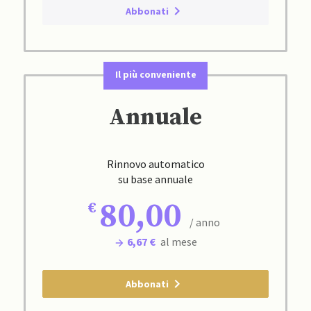
Abbonati
Il più conveniente
Annuale
Rinnovo automatico
su base annuale
80,00
/ anno
6,67 €
al mese
Abbonati