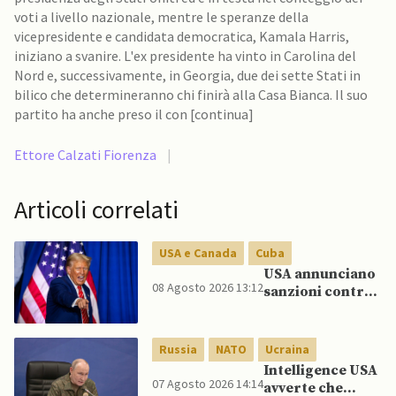
voti a livello nazionale, mentre le speranze della
vicepresidente e candidata democratica, Kamala Harris,
iniziano a svanire. L'ex presidente ha vinto in Carolina del
Nord e, successivamente, in Georgia, due dei sette Stati in
bilico che determineranno chi finirà alla Casa Bianca. Il suo
partito ha anche preso il con [continua]
Ettore Calzati Fiorenza
|
Articoli correlati
USA e Canada
Cuba
USA annunciano
08 Agosto 2026 13:12
sanzioni contro
aziende cubane
Russia
NATO
Ucraina
Intelligence USA
07 Agosto 2026 14:14
avverte che