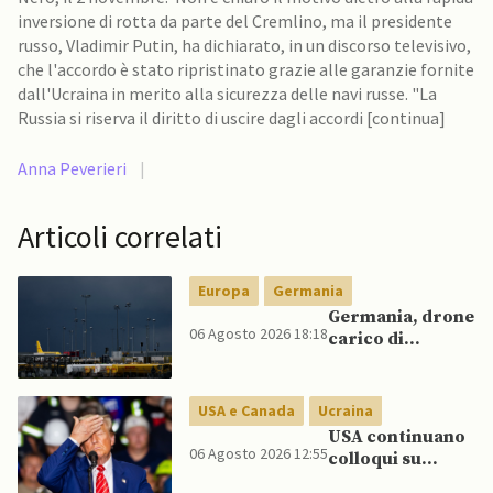
inversione di rotta da parte del Cremlino, ma il presidente
russo, Vladimir Putin, ha dichiarato, in un discorso televisivo,
che l'accordo è stato ripristinato grazie alle garanzie fornite
dall'Ucraina in merito alla sicurezza delle navi russe. "La
Russia si riserva il diritto di uscire dagli accordi [continua]
Anna Peverieri
|
Articoli correlati
Europa
Germania
Germania, drone
06 Agosto 2026 18:18
carico di
esplosivo a
Lipsia, ministro
Interno:
USA e Canada
Ucraina
“Potrebbe
USA continuano
esserci dietro un
06 Agosto 2026 12:55
colloqui su
attore statale”
programma