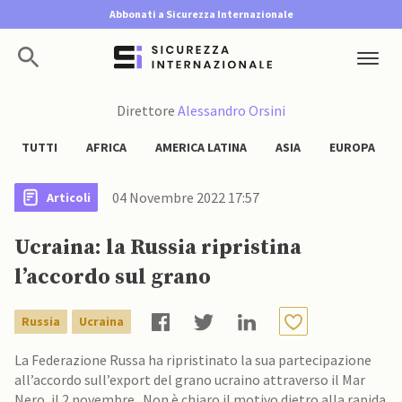
Abbonati a Sicurezza Internazionale
Direttore
Alessandro Orsini
TUTTI
AFRICA
AMERICA LATINA
ASIA
EUROPA
04 Novembre 2022 17:57
Articoli
Ucraina: la Russia ripristina
l’accordo sul grano
Russia
Ucraina
La Federazione Russa ha ripristinato la sua partecipazione
all’accordo sull’export del grano ucraino attraverso il Mar
Nero, il 2 novembre. Non è chiaro il motivo dietro alla rapida