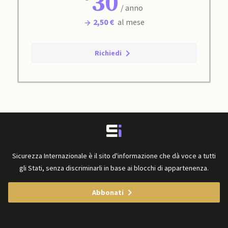
30
/ anno
2,50 €
al mese
Richiedi
Sicurezza Internazionale è il sito d'informazione che dà voce a tutti
gli Stati, senza discriminarli in base ai blocchi di appartenenza.
Abbonati