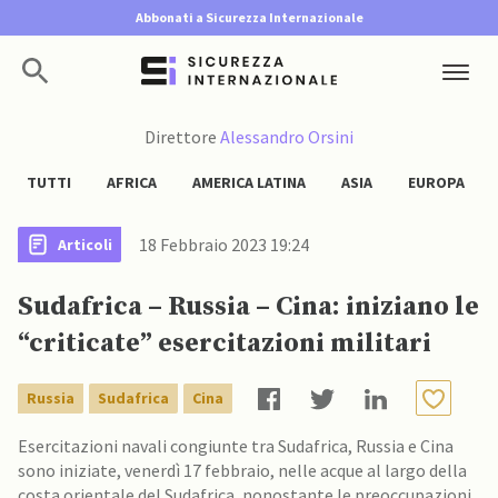
Abbonati a Sicurezza Internazionale
Direttore
Alessandro Orsini
TUTTI
AFRICA
AMERICA LATINA
ASIA
EUROPA
18 Febbraio 2023 19:24
Articoli
Sudafrica – Russia – Cina: iniziano le
“criticate” esercitazioni militari
Russia
Sudafrica
Cina
Esercitazioni navali congiunte tra Sudafrica, Russia e Cina
sono iniziate, venerdì 17 febbraio, nelle acque al largo della
costa orientale del Sudafrica, nonostante le preoccupazioni