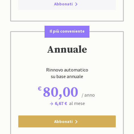
Abbonati
Il più conveniente
Annuale
Rinnovo automatico
su base annuale
80,00
/ anno
6,67 €
al mese
Abbonati