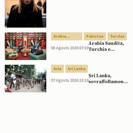
frontiere per gli
italiani dopo che
Meloni si rifiuta
di eliminare
quelli per gli
spagnoli
Arabia
Pakistan
Turchia
Saudita
Arabia Saudita,
08 Agosto 2026 07:33
Turchia e
Pakistan firmano
patto di difesa
reciproca
Asia
Sri Lanka
Sri Lanka,
07 Agosto 2026 18:16
sovraffollamento
mette a dura
prova le prigioni
portando a
nuove rivolte: 3
morti e 23 feriti