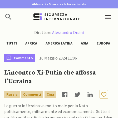
Abbonati a Sicurezza Internazionale
Direttore
Alessandro Orsini
TUTTI
AFRICA
AMERICA LATINA
ASIA
EUROPA
16 Maggio 2024 11:06
Commento
L’incontro Xi-Putin che affossa
l’Ucraina
Russia
Commenti
Cina
La guerra in Ucraina va molto male per la Nato
politicamente, militarmente ed economicamente. Sotto il
profilo politico, Putin ha appena incontrato Xi Jinping. I due