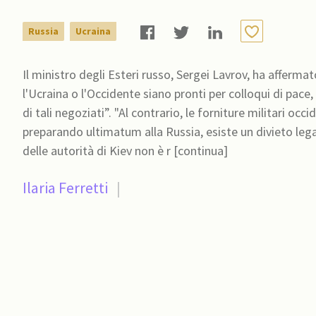
Russia
Ucraina
Il ministro degli Esteri russo, Sergei Lavrov, ha afferma
l'Ucraina o l'Occidente siano pronti per colloqui di pace
di tali negoziati”. "Al contrario, le forniture militari occidentali alle forze armate ucraine continuano, si stanno
preparando ultimatum alla Russia, esiste un divieto legal
delle autorità di Kiev non è r [continua]
Ilaria Ferretti
|