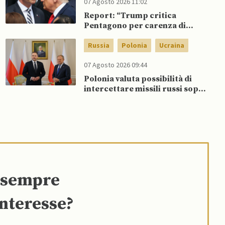
07 Agosto 2026 11:02
Report: “Trump critica
Pentagono per carenza di
munizioni in guerra con l’Iran”
Russia
Polonia
Ucraina
07 Agosto 2026 09:44
Polonia valuta possibilità di
intercettare missili russi sopra
Ucraina per proteggere spazio
aereo NATO
e sempre
interesse?