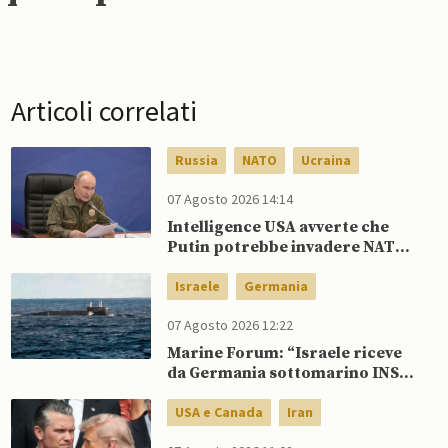
Articoli correlati
Russia
NATO
Ucraina
07 Agosto 2026 14:14
Intelligence USA avverte che
Putin potrebbe invadere NATO
mentre è ancora impegnato in
Ucraina
Israele
Germania
07 Agosto 2026 12:22
Marine Forum: “Israele riceve
da Germania sottomarino INS
Drakon dopo 14 anni”
USA e Canada
Iran