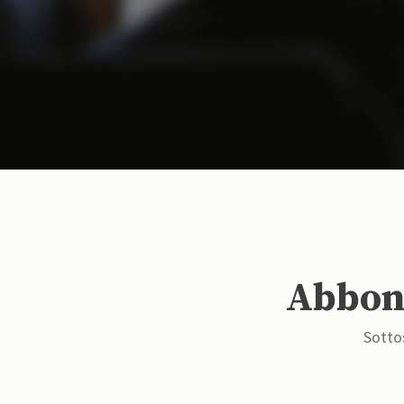
Abbona
Sottos