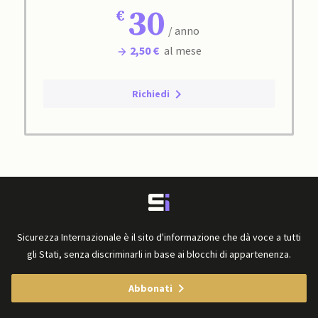
30
/ anno
2,50 €
al mese
Richiedi
Sicurezza Internazionale è il sito d'informazione che dà voce a tutti
gli Stati, senza discriminarli in base ai blocchi di appartenenza.
Abbonati