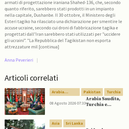
armati di progettazione iraniana Shahed-136, che, secondo
quanto riferito, sarebbero stati prodotti in un impianto
nella capitale, Dushanbe. Il 30 ottobre, il Ministero degli
Esteri tagiko ha rilasciato una dichiarazione per smentire le
accuse ucraine, secondo cui droni di fabbricazione tagika e
progettati dall’Iran sarebbero stati utilizzati per "uccidere
gli ucraini”. "La Repubblica del Tagikistan non esporta
attrezzature mil [continua]
Anna Peverieri
|
Articoli correlati
Arabia
Pakistan
Turchia
Saudita
Arabia Saudita,
08 Agosto 2026 07:33
Turchia e
Pakistan firmano
patto di difesa
reciproca
Asia
Sri Lanka