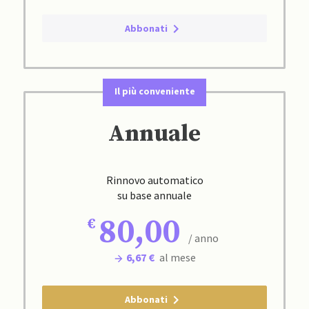
Abbonati
Il più conveniente
Annuale
Rinnovo automatico
su base annuale
80,00
/ anno
6,67 €
al mese
Abbonati