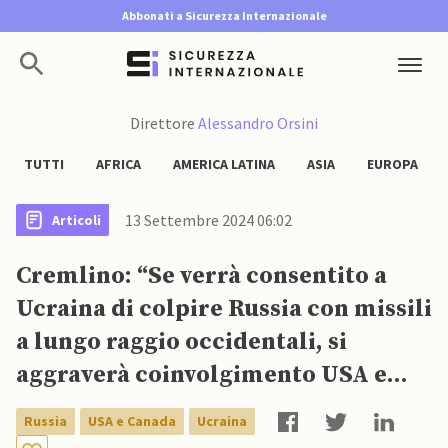
Abbonati a Sicurezza Internazionale
Direttore
Alessandro Orsini
TUTTI
AFRICA
AMERICA LATINA
ASIA
EUROPA
13 Settembre 2024 06:02
Articoli
Cremlino: “Se verrà consentito a
Ucraina di colpire Russia con missili
a lungo raggio occidentali, si
aggraverà coinvolgimento USA e
Paesi UE”
Russia
USA e Canada
Ucraina