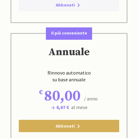
Abbonati
Il più conveniente
Annuale
Rinnovo automatico
su base annuale
80,00
/ anno
6,67 €
al mese
Abbonati