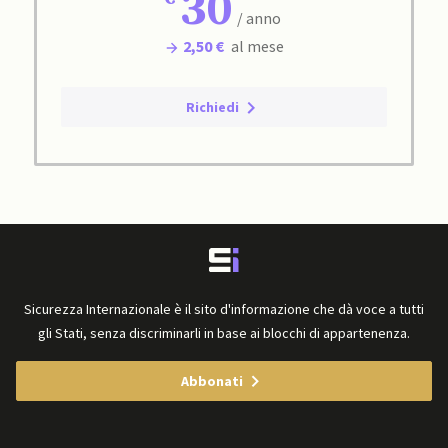
30
/ anno
2,50 €
al mese
Richiedi
Sicurezza Internazionale è il sito d'informazione che dà voce a tutti
gli Stati, senza discriminarli in base ai blocchi di appartenenza.
Abbonati