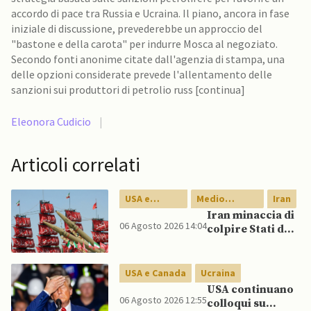
accordo di pace tra Russia e Ucraina. Il piano, ancora in fase
iniziale di discussione, prevederebbe un approccio del
"bastone e della carota" per indurre Mosca al negoziato.
Secondo fonti anonime citate dall'agenzia di stampa, una
delle opzioni considerate prevede l'allentamento delle
sanzioni sui produttori di petrolio russ [continua]
Eleonora Cudicio
|
Articoli correlati
USA e
Medio
Iran
Canada
Oriente
Iran minaccia di
06 Agosto 2026 14:04
colpire Stati del
Golfo in caso di
nuovi raid USA
USA e Canada
Ucraina
USA continuano
06 Agosto 2026 12:55
colloqui su