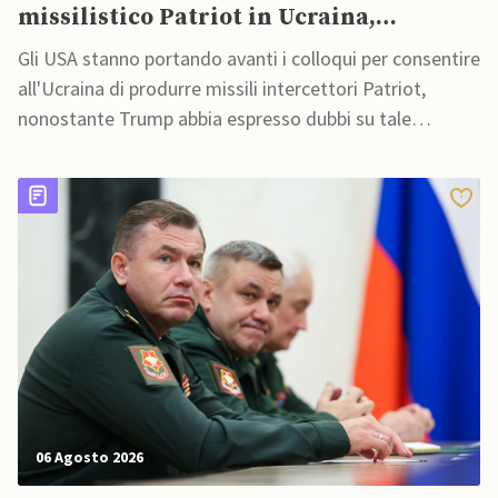
missilistico Patriot in Ucraina,
nonostante dubbi di Trump, affermano
Gli USA stanno portando avanti i colloqui per consentire
fonti
all'Ucraina di produrre missili intercettori Patriot,
nonostante Trump abbia espresso dubbi su tale
accordo
06 Agosto 2026