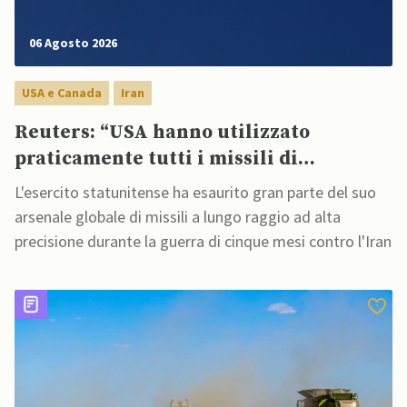
06 Agosto 2026
USA e Canada
Iran
Reuters: “USA hanno utilizzato
praticamente tutti i missili di
precisione a lungo raggio”
L'esercito statunitense ha esaurito gran parte del suo
arsenale globale di missili a lungo raggio ad alta
precisione durante la guerra di cinque mesi contro l'Iran