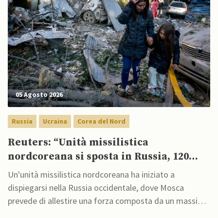
05 Agosto 2026
Russia
Ucraina
Corea del Nord
Reuters: “Unità missilistica
nordcoreana si sposta in Russia, 120
missili balistici potrebbero presto
Un'unità missilistica nordcoreana ha iniziato a
colpire l’Ucraina”
dispiegarsi nella Russia occidentale, dove Mosca
prevede di allestire una forza composta da un massimo
di 120 missili balistici e 6 lanciatori per attacchi contro