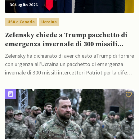
30 Luglio 2026
USA e Canada
Ucraina
Zelensky chiede a Trump pacchetto di
emergenza invernale di 300 missili
Patriot per possibile collasso rete
Zelensky ha dichiarato di aver chiesto aTrump di fornire
energetica
con urgenza all'Ucraina un pacchetto di emergenza
invernale di 300 missili intercettori Patriot per la difesa
aerea