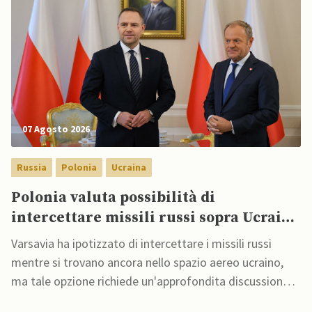
07 Agosto 2026
Russia
Polonia
Ucraina
Polonia valuta possibilità di
intercettare missili russi sopra Ucraina
per proteggere spazio aereo NATO
Varsavia ha ipotizzato di intercettare i missili russi
mentre si trovano ancora nello spazio aereo ucraino,
ma tale opzione richiede un'approfondita discussione,
afferma il ministro degli Esteri polacco