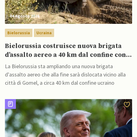
04 Agosto 2026
Bielorussia
Ucraina
Bielorussia costruisce nuova brigata
d’assalto aereo a 40 km dal confine con
Ucraina
La Bielorussia sta ampliando una nuova brigata
d'assalto aereo che alla fine sarà dislocata vicino alla
città di Gomel, a circa 40 km dal confine ucraino