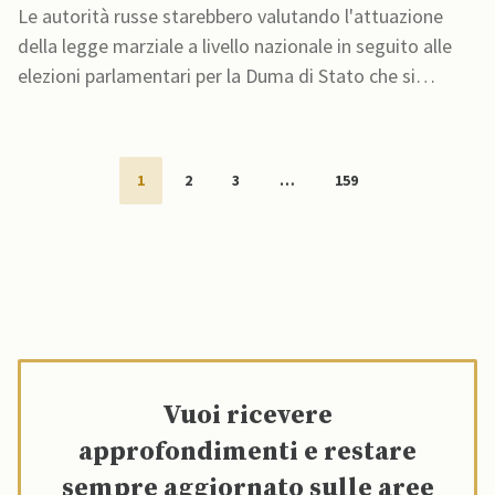
elezioni Duma, affermano fonti
Le autorità russe starebbero valutando l'attuazione
della legge marziale a livello nazionale in seguito alle
elezioni parlamentari per la Duma di Stato che si
terranno a settembre
1
2
3
…
159
Vuoi ricevere
approfondimenti e restare
sempre aggiornato sulle aree