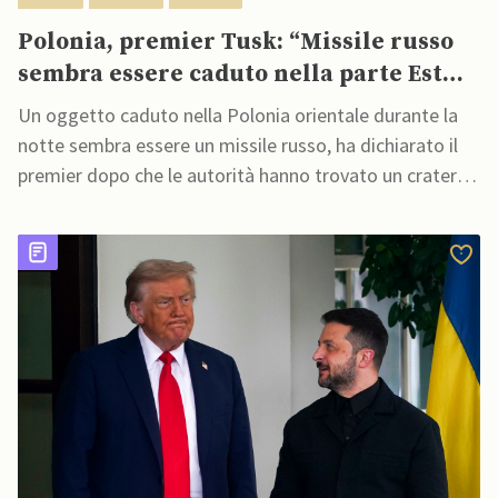
Polonia, premier Tusk: “Missile russo
sembra essere caduto nella parte Est
del Paese”
Un oggetto caduto nella Polonia orientale durante la
notte sembra essere un missile russo, ha dichiarato il
premier dopo che le autorità hanno trovato un cratere
e detriti sparsi in un campo a seguito di segnalazioni di
un'esplosione