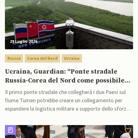
29 Luglio 2026
Russia
Corea del Nord
Ucraina
Ucraina, Guardian: “Ponte stradale
Russia-Corea del Nord come possibile
corridoio di rifornimento bellico”
Il primo ponte stradale che collegherà i due Paesi sul
fiume Tumen potrebbe creare un collegamento per
espandere la logistica militare a supporto dello sforzo
bellico di Mosca