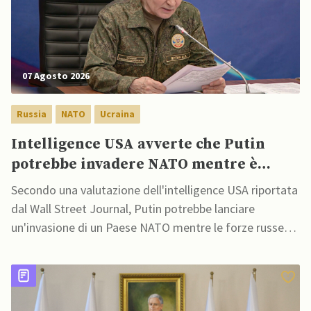
07 Agosto 2026
Russia
NATO
Ucraina
Intelligence USA avverte che Putin
potrebbe invadere NATO mentre è
ancora impegnato in Ucraina
Secondo una valutazione dell'intelligence USA riportata
dal Wall Street Journal, Putin potrebbe lanciare
un'invasione di un Paese NATO mentre le forze russe
sono ancora in guerra con l'Ucraina