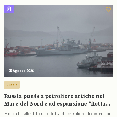
l'Ucraina
05 Agosto 2026
Russia
Russia punta a petroliere artiche nel
Mare del Nord e ad espansione “flotta
ombra” per aggirare sanzioni
Mosca ha allestito una flotta di petroliere di dimensioni