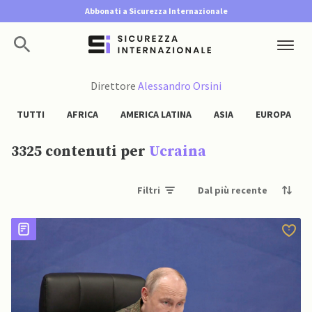
Abbonati a Sicurezza Internazionale
Direttore
Alessandro Orsini
TUTTI
AFRICA
AMERICA LATINA
ASIA
EUROPA
3325 contenuti per
Ucraina
Filtri