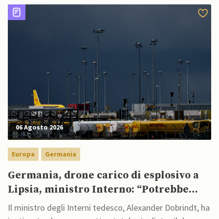
06 Agosto 2026
Europa
Germania
Germania, drone carico di esplosivo a
Lipsia, ministro Interno: “Potrebbe
esserci dietro un attore statale”
Il ministro degli Interni tedesco, Alexander Dobrindt, ha