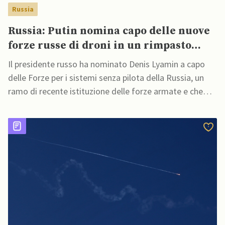
Russia
Russia: Putin nomina capo delle nuove
forze russe di droni in un rimpasto
militare
Il presidente russo ha nominato Denis Lyamin a capo
delle Forze per i sistemi senza pilota della Russia, un
ramo di recente istituzione delle forze armate e che
sarà responsabile della guerra con i droni