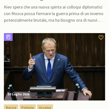
Kiev spera che una nuova spinta ai colloqui diplomatici
con Mosca possa fermare la guerra prima di un inverno
potenzialmente brutale, ma ha bisogno ora di nuovi
missili antibalistici, ha affermato l'ambasciatrice
ucraina negli USA
30 Luglio 2026
Russia
Polonia
Ucraina