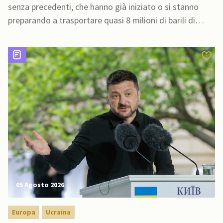
occidentali
senza precedenti, che hanno già iniziato o si stanno
preparando a trasportare quasi 8 milioni di barili di
petrolio greggio attraverso la Rotta Marittima del
Nord
05 Agosto 2026
Europa
Ucraina