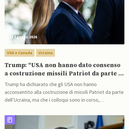
03 Agosto 2026
USA e Canada
Ucraina
Trump: “USA non hanno dato consenso
a costruzione missili Patriot da parte di
Kiev”
Trump ha dichiarato che gli USA non hanno
acconsentito alla costruzione di missili Patriot da parte
dell'Ucraina, ma che i colloqui sono in corso,
aggiungendo che gli USA devono essere "molto cauti
nel permettere a qualcuno di costruirli"