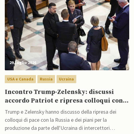
29 Luglio 2026
USA e Canada
Russia
Ucraina
Incontro Trump-Zelensky: discussi
accordo Patriot e ripresa colloqui con
Mosca
Trump e Zelensky hanno discusso della ripresa dei
colloqui di pace con la Russia e dei piani per la
produzione da parte dell'Ucraina di intercettori