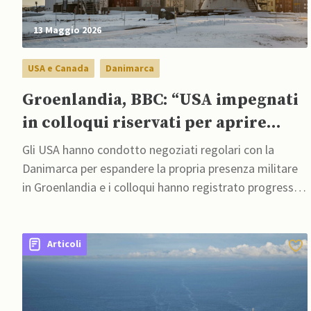
13 Maggio 2026
USA e Canada
Danimarca
Groenlandia, BBC: “USA impegnati
in colloqui riservati per aprire
nuove basi”
Gli USA hanno condotto negoziati regolari con la
Danimarca per espandere la propria presenza militare
in Groenlandia e i colloqui hanno registrato progressi
negli ultimi mesi
Articoli