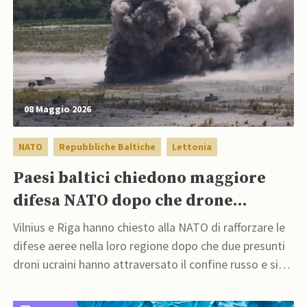
08 Maggio 2026
NATO
Repubbliche Baltiche
Lettonia
Paesi baltici chiedono maggiore
difesa NATO dopo che drone
colpisce serbatoi di petrolio lettoni
Vilnius e Riga hanno chiesto alla NATO di rafforzare le
difese aeree nella loro regione dopo che due presunti
droni ucraini hanno attraversato il confine russo e si
sono schiantati sul suolo lettone