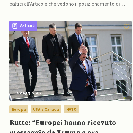
baltici all'Artico e che vedono il posizionamento di
decine di migliaia di soldati lungo i confini con la
Russia
Articoli
04 Maggio 2026
Europa
USA e Canada
NATO
Rutte: “Europei hanno ricevuto
messaggio da Trump e ora