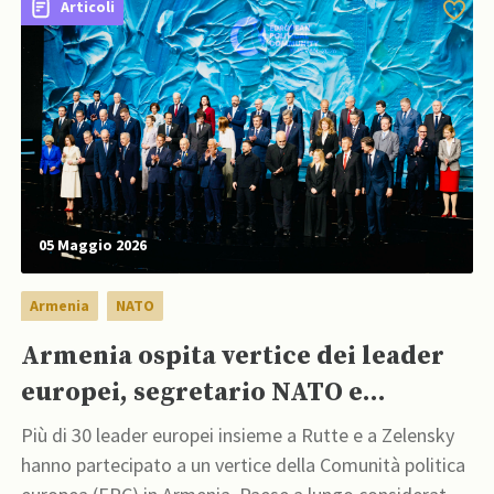
Articoli
05 Maggio 2026
Armenia
NATO
Armenia ospita vertice dei leader
europei, segretario NATO e
presidente ucraino testando
Più di 30 leader europei insieme a Rutte e a Zelensky
relazioni con Mosca
hanno partecipato a un vertice della Comunità politica