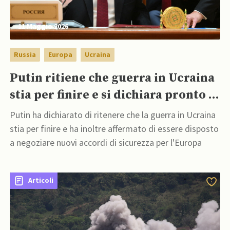
11 Maggio 2026
Russia
Europa
Ucraina
Putin ritiene che guerra in Ucraina
stia per finire e si dichiara pronto a
dialogare con Europa
Putin ha dichiarato di ritenere che la guerra in Ucraina
stia per finire e ha inoltre affermato di essere disposto
a negoziare nuovi accordi di sicurezza per l'Europa
Articoli