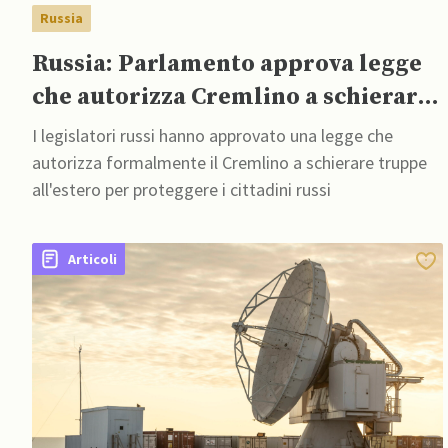
Russia
Russia: Parlamento approva legge
che autorizza Cremlino a schierare
truppe all’estero
I legislatori russi hanno approvato una legge che
autorizza formalmente il Cremlino a schierare truppe
all'estero per proteggere i cittadini russi
Articoli