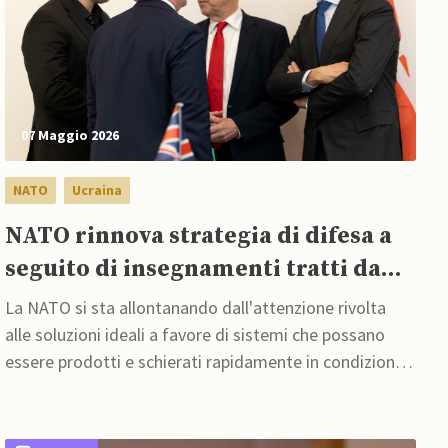
07 Maggio 2026
NATO
Ucraina
NATO rinnova strategia di difesa a
seguito di insegnamenti tratti da
esperienza ucraina
La NATO si sta allontanando dall'attenzione rivolta
alle soluzioni ideali a favore di sistemi che possano
essere prodotti e schierati rapidamente in condizioni
di combattimento