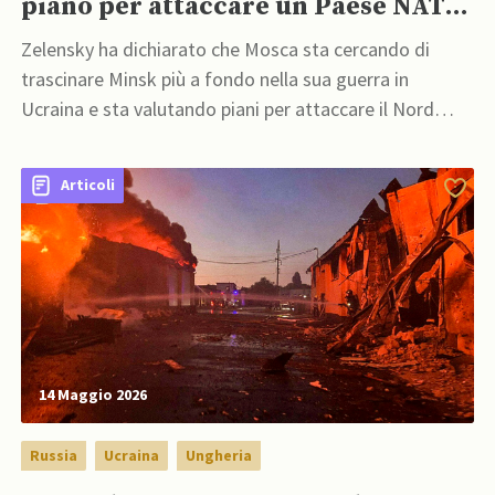
piano per attaccare un Paese NATO
dalla Bielorussia”
Zelensky ha dichiarato che Mosca sta cercando di
trascinare Minsk più a fondo nella sua guerra in
Ucraina e sta valutando piani per attaccare il Nord
dell'Ucraina o un Paese della NATO dal territorio
bielorusso
Articoli
14 Maggio 2026
Russia
Ucraina
Ungheria