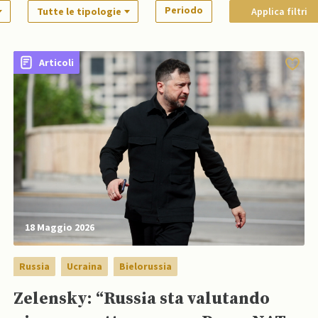
Periodo
Tutte le tipologie
Applica filtri
Articoli
18 Maggio 2026
Russia
Ucraina
Bielorussia
Zelensky: “Russia sta valutando