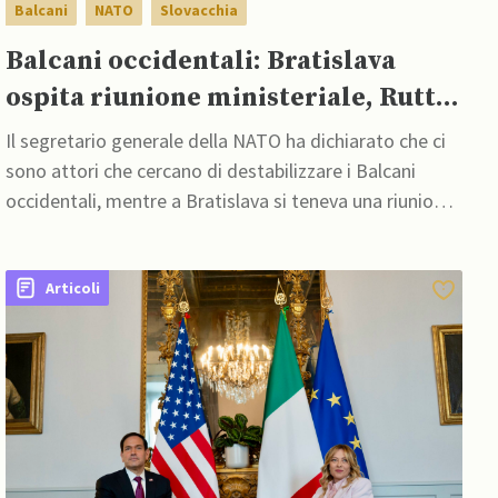
Balcani
NATO
Slovacchia
Balcani occidentali: Bratislava
ospita riunione ministeriale, Rutte
allerta presenza di “attori
Il segretario generale della NATO ha dichiarato che ci
destabilizzanti”
sono attori che cercano di destabilizzare i Balcani
occidentali, mentre a Bratislava si teneva una riunione
del gruppo “Amici dei Balcani occidentali”
Articoli