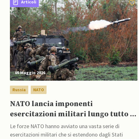
Articoli
05 Maggio 2026
Russia
NATO
NATO lancia imponenti
esercitazioni militari lungo tutto il
confine con la Russia
Le forze NATO hanno avviato una vasta serie di
esercitazioni militari che si estendono dagli Stati