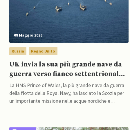
08 Maggio 2026
Russia
Regno Unito
UK invia la sua più grande nave da
guerra verso fianco settentrionale
della Russia
La HMS Prince of Wales, la più grande nave da guerra
della flotta della Royal Navy, ha lasciato la Scozia per
un'importante missione nelle acque nordiche e
nell'estremo Nord