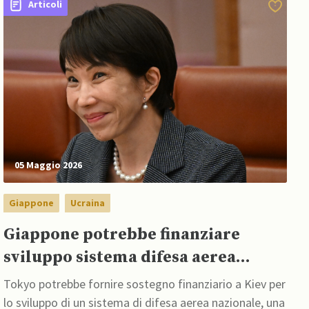
Articoli
05 Maggio 2026
Giappone
Ucraina
Giappone potrebbe finanziare
sviluppo sistema difesa aerea
ucraino per sostituire Patriot USA
Tokyo potrebbe fornire sostegno finanziario a Kiev per
lo sviluppo di un sistema di difesa aerea nazionale, una