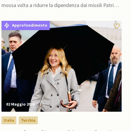
mossa volta a ridurre la dipendenza dai missili Patriot
di fabbricazione USA
Approfondimento
02 Maggio 2026
Italia
Turchia