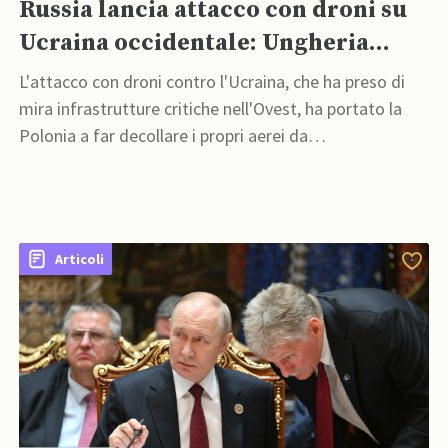
Russia lancia attacco con droni su
Ucraina occidentale: Ungheria
convoca ambasciatore russo,
L'attacco con droni contro l'Ucraina, che ha preso di
Polonia fa decollare jet
mira infrastrutture critiche nell'Ovest, ha portato la
Polonia a far decollare i propri aerei da
combattimento e l'Ungheria a convocare
l'ambasciatore russo
Articoli