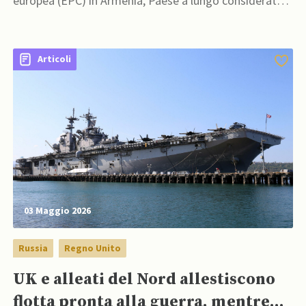
europea (EPC) in Armenia, Paese a lungo considerato il
più stretto alleato della Russia nel Caucaso
meridionale
Articoli
03 Maggio 2026
Russia
Regno Unito
UK e alleati del Nord allestiscono
flotta pronta alla guerra, mentre