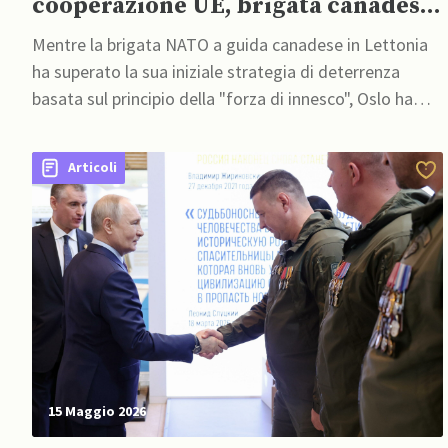
cooperazione UE, brigata canadese
NATO supera la “tripwire force”
Mentre la brigata NATO a guida canadese in Lettonia
ha superato la sua iniziale strategia di deterrenza
basata sul principio della "forza di innesco", Oslo ha
aderito all'EUSBSR
Articoli
15 Maggio 2026