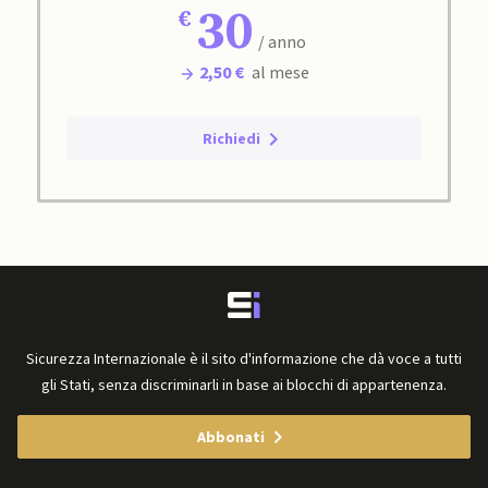
30
/ anno
2,50 €
al mese
Richiedi
Sicurezza Internazionale è il sito d'informazione che dà voce a tutti
gli Stati, senza discriminarli in base ai blocchi di appartenenza.
Abbonati