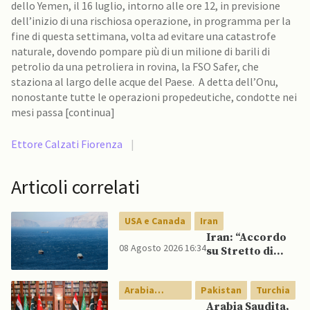
dello Yemen, il 16 luglio, intorno alle ore 12, in previsione
dell’inizio di una rischiosa operazione, in programma per la
fine di questa settimana, volta ad evitare una catastrofe
naturale, dovendo pompare più di un milione di barili di
petrolio da una petroliera in rovina, la FSO Safer, che
staziona al largo delle acque del Paese. A detta dell’Onu,
nonostante tutte le operazioni propedeutiche, condotte nei
mesi passa [continua]
Ettore Calzati Fiorenza
|
Articoli correlati
USA e Canada
Iran
Iran: “Accordo
08 Agosto 2026 16:34
su Stretto di
Hormuz vicino,
ma non aprirà il
Arabia
Pakistan
Turchia
canale”
Saudita
Arabia Saudita,