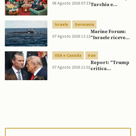
08 Agosto 2026 07:33
Turchia e
Pakistan firmano
patto di difesa
reciproca
Israele
Germania
Marine Forum:
07 Agosto 2026 12:22
“Israele riceve
da Germania
sottomarino INS
USA e Canada
Iran
Drakon dopo 14
anni”
Report: “Trump
07 Agosto 2026 11:02
critica
Pentagono per
carenza di
munizioni in
guerra con
l’Iran”