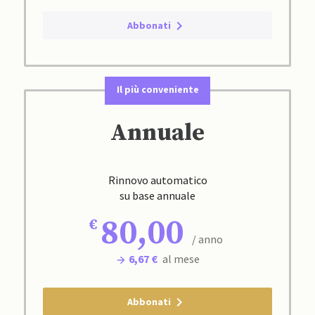
Abbonati
Il più conveniente
Annuale
Rinnovo automatico
su base annuale
80,00
/ anno
6,67 €
al mese
Abbonati