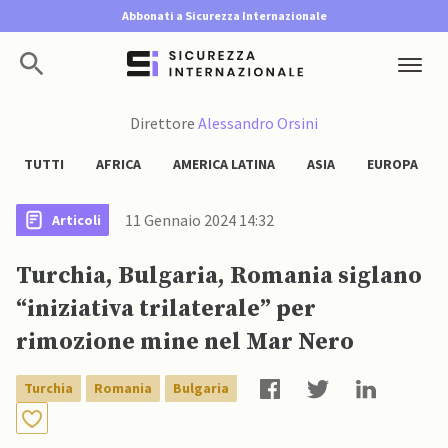
Abbonati a Sicurezza Internazionale
Direttore
Alessandro Orsini
TUTTI
AFRICA
AMERICA LATINA
ASIA
EUROPA
11 Gennaio 2024 14:32
Articoli
Turchia, Bulgaria, Romania siglano
“iniziativa trilaterale” per
rimozione mine nel Mar Nero
Turchia
Romania
Bulgaria