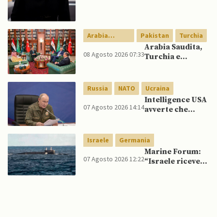
Meloni si rifiuta
di eliminare
quelli per gli
spagnoli
Arabia
Pakistan
Turchia
Saudita
Arabia Saudita,
08 Agosto 2026 07:33
Turchia e
Pakistan firmano
patto di difesa
reciproca
Russia
NATO
Ucraina
Intelligence USA
07 Agosto 2026 14:14
avverte che
Putin potrebbe
invadere NATO
mentre è ancora
Israele
Germania
impegnato in
Marine Forum:
Ucraina
07 Agosto 2026 12:22
“Israele riceve
da Germania
sottomarino INS
Drakon dopo 14
anni”