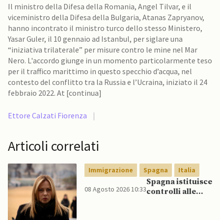
Il ministro della Difesa della Romania, Angel Tilvar, e il
viceministro della Difesa della Bulgaria, Atanas Zapryanov,
hanno incontrato il ministro turco dello stesso Ministero,
Yasar Guler, il 10 gennaio ad Istanbul, per siglare una
“iniziativa trilaterale” per misure contro le mine nel Mar
Nero. L'accordo giunge in un momento particolarmente teso
per il traffico marittimo in questo specchio d’acqua, nel
contesto del conflitto tra la Russia e l’Ucraina, iniziato il 24
febbraio 2022. At [continua]
Ettore Calzati Fiorenza
|
Articoli correlati
Immigrazione
Spagna
Italia
Spagna istituisce
08 Agosto 2026 10:33
controlli alle
frontiere per gli
italiani dopo che