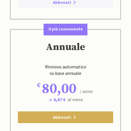
Abbonati
Il più conveniente
Annuale
Rinnovo automatico
su base annuale
80,00
/ anno
6,67 €
al mese
Abbonati