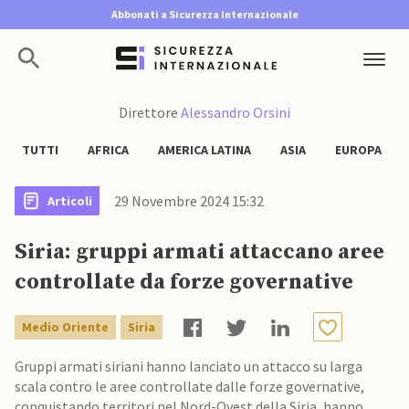
Abbonati a Sicurezza Internazionale
Direttore
Alessandro Orsini
TUTTI
AFRICA
AMERICA LATINA
ASIA
EUROPA
29 Novembre 2024 15:32
Articoli
Siria: gruppi armati attaccano aree
controllate da forze governative
Medio Oriente
Siria
Gruppi armati siriani hanno lanciato un attacco su larga
scala contro le aree controllate dalle forze governative,
conquistando territori nel Nord-Ovest della Siria, hanno