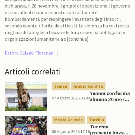
dichiarato, il 28 novembre, i gruppi di opposizione. Il governo
e i suoi alleati hanno risposto con raid aerei e
bombardamenti, per respingere l'avanzata degli insorti,
secondo quanto riferito da attivisti. La violenza ha costretto
migliaia di famiglie a lasciare le loro case e ha obbligato le
organizzazioni umanitarie a s [continua]
Ettore Calzati Fiorenza
|
Articoli correlati
Yemen
Arabia Saudita
Yemen conferma
07 Agosto 2026 06:00
almeno 30 morti
in raid Houthi
contro esercito
governativo
Medio Oriente
Turchia
Turchia
06 Agosto 2026 17:16
presenta bozza