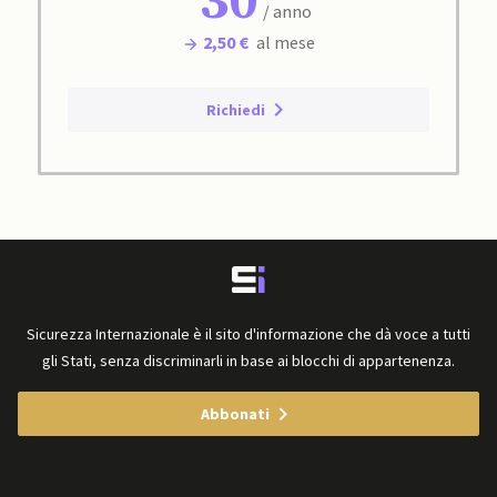
30
/ anno
2,50 €
al mese
Richiedi
Sicurezza Internazionale è il sito d'informazione che dà voce a tutti
gli Stati, senza discriminarli in base ai blocchi di appartenenza.
Abbonati