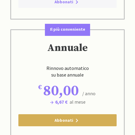
Abbonati
Il più conveniente
Annuale
Rinnovo automatico
su base annuale
80,00
/ anno
6,67 €
al mese
Abbonati