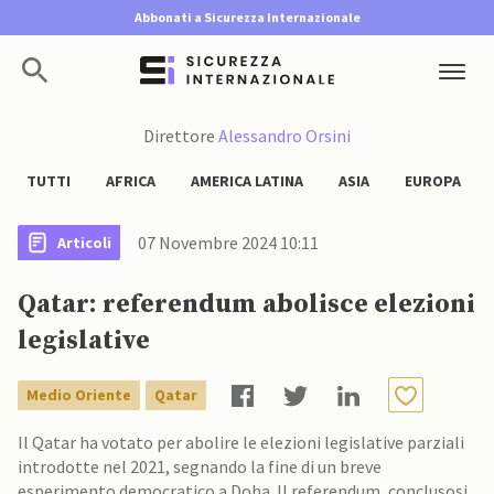
Abbonati a Sicurezza Internazionale
Direttore
Alessandro Orsini
TUTTI
AFRICA
AMERICA LATINA
ASIA
EUROPA
07 Novembre 2024 10:11
Articoli
Qatar: referendum abolisce elezioni
legislative
Medio Oriente
Qatar
Il Qatar ha votato per abolire le elezioni legislative parziali
introdotte nel 2021, segnando la fine di un breve
esperimento democratico a Doha. Il referendum, conclusosi