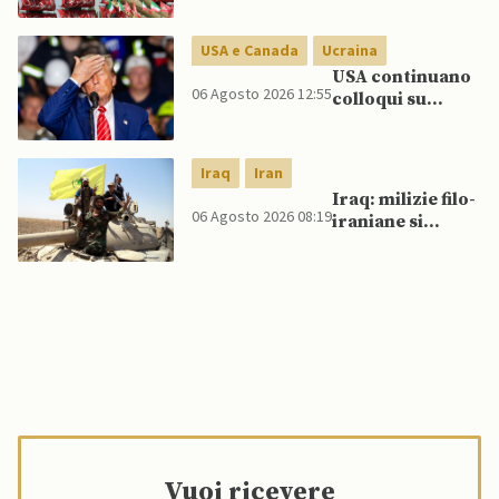
Golfo in caso di
nuovi raid USA
USA e Canada
Ucraina
USA continuano
06 Agosto 2026 12:55
colloqui su
programma
missilistico
Patriot in
Iraq
Iran
Ucraina,
Iraq: milizie filo-
nonostante
06 Agosto 2026 08:19
iraniane si
dubbi di Trump,
oppongono al
affermano fonti
disarmo mentre
si avvicina
scadenza di fine
settembre
Vuoi ricevere