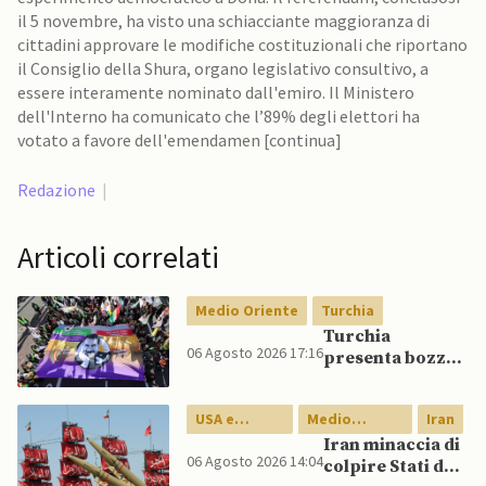
il 5 novembre, ha visto una schiacciante maggioranza di
cittadini approvare le modifiche costituzionali che riportano
il Consiglio della Shura, organo legislativo consultivo, a
essere interamente nominato dall'emiro. Il Ministero
dell'Interno ha comunicato che l’89% degli elettori ha
votato a favore dell'emendamen [continua]
Redazione
|
Articoli correlati
Medio Oriente
Turchia
Turchia
06 Agosto 2026 17:16
presenta bozza
di legge per
integrazione
USA e
Medio
Iran
milizie curde del
Canada
Oriente
PKK
Iran minaccia di
06 Agosto 2026 14:04
colpire Stati del