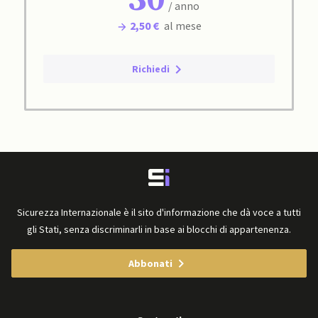
30
/ anno
2,50 €
al mese
Richiedi
Sicurezza Internazionale è il sito d'informazione che dà voce a tutti
gli Stati, senza discriminarli in base ai blocchi di appartenenza.
Abbonati