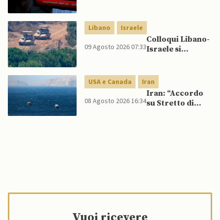
senza innescare
nuovamente
escalation
Marib: Onu
globale
avverte che
Libano
Israele
Yemen rischia
Colloqui Libano-
conflitto più
09 Agosto 2026 07:33
Israele si
ampio
concludono
senza accordo
dopo raid
USA e Canada
Iran
israeliani nel Sud
Iran: “Accordo
08 Agosto 2026 16:34
su Stretto di
Hormuz vicino,
ma non aprirà il
canale”
Vuoi ricevere