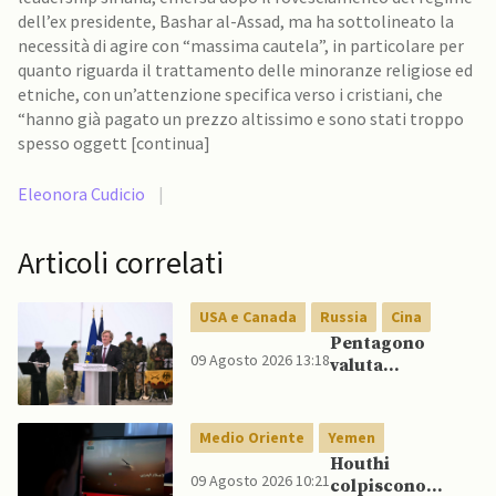
dell’ex presidente, Bashar al-Assad, ma ha sottolineato la
necessità di agire con “massima cautela”, in particolare per
quanto riguarda il trattamento delle minoranze religiose ed
etniche, con un’attenzione specifica verso i cristiani, che
“hanno già pagato un prezzo altissimo e sono stati troppo
spesso oggett [continua]
Eleonora Cudicio
|
Articoli correlati
USA e Canada
Russia
Cina
Pentagono
09 Agosto 2026 13:18
valuta
riorientamento
strategico
nucleare per
Medio Oriente
Yemen
scoraggiare
Houthi
Cina e Russia
09 Agosto 2026 10:21
colpiscono