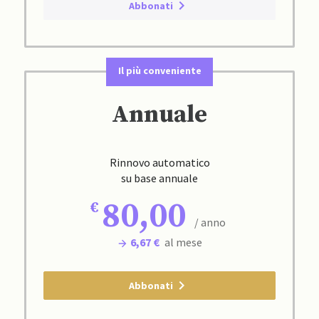
Abbonati
Il più conveniente
Annuale
Rinnovo automatico
su base annuale
80,00
/ anno
6,67 €
al mese
Abbonati