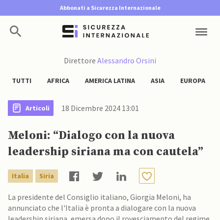
Abbonati a Sicurezza Internazionale
Direttore
Alessandro Orsini
TUTTI
AFRICA
AMERICA LATINA
ASIA
EUROPA
18 Dicembre 2024 13:01
Articoli
Meloni: “Dialogo con la nuova
leadership siriana ma con cautela”
Italia
Siria
La presidente del Consiglio italiano, Giorgia Meloni, ha
annunciato che l'Italia è pronta a dialogare con la nuova
leadership siriana, emersa dopo il rovesciamento del regime