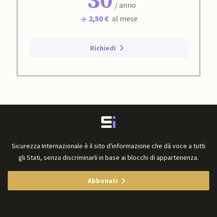
30
/ anno
2,50 €
al mese
Richiedi
Sicurezza Internazionale è il sito d'informazione che dà voce a tutti
gli Stati, senza discriminarli in base ai blocchi di appartenenza.
Abbonati