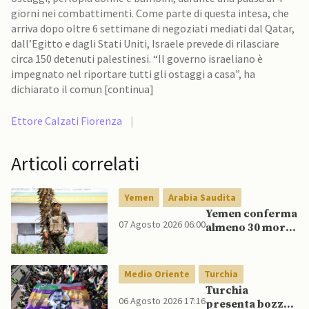
giorni nei combattimenti. Come parte di questa intesa, che
arriva dopo oltre 6 settimane di negoziati mediati dal Qatar,
dall’Egitto e dagli Stati Uniti, Israele prevede di rilasciare
circa 150 detenuti palestinesi. “Il governo israeliano è
impegnato nel riportare tutti gli ostaggi a casa”, ha
dichiarato il comun [continua]
Ettore Calzati Fiorenza
|
Articoli correlati
Yemen
Arabia Saudita
Yemen conferma
07 Agosto 2026 06:00
almeno 30 morti
in raid Houthi
contro esercito
governativo
Medio Oriente
Turchia
Turchia
06 Agosto 2026 17:16
presenta bozza