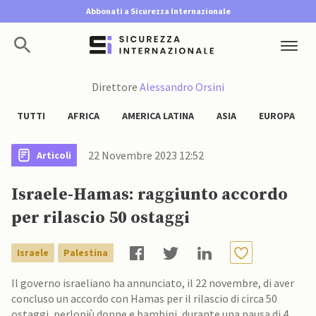
Abbonati a Sicurezza Internazionale
Direttore
Alessandro Orsini
TUTTI
AFRICA
AMERICA LATINA
ASIA
EUROPA
22 Novembre 2023 12:52
Articoli
Israele-Hamas: raggiunto accordo
per rilascio 50 ostaggi
Israele
Palestina
Il governo israeliano ha annunciato, il 22 novembre, di aver
concluso un accordo con Hamas per il rilascio di circa 50
ostaggi, perlopiù donne e bambini, durante una pausa di 4