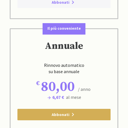
Abbonati
Il più conveniente
Annuale
Rinnovo automatico
su base annuale
80,00
/ anno
6,67 €
al mese
Abbonati