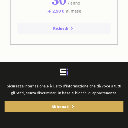
30
/ anno
2,50 €
al mese
Richiedi
Sicurezza Internazionale è il sito d'informazione che dà voce a tutti
gli Stati, senza discriminarli in base ai blocchi di appartenenza.
Abbonati