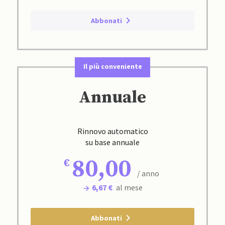
Abbonati
Il più conveniente
Annuale
Rinnovo automatico
su base annuale
80,00
/ anno
6,67 €
al mese
Abbonati