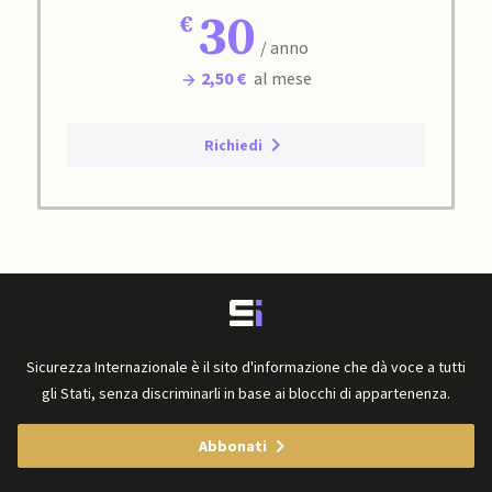
30
/ anno
2,50 €
al mese
Richiedi
Sicurezza Internazionale è il sito d'informazione che dà voce a tutti
gli Stati, senza discriminarli in base ai blocchi di appartenenza.
Abbonati