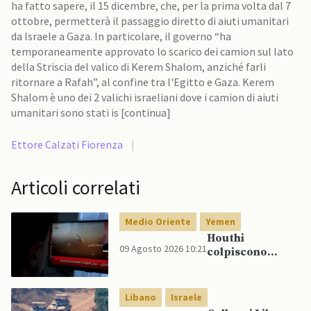
ha fatto sapere, il 15 dicembre, che, per la prima volta dal 7
ottobre, permetterà il passaggio diretto di aiuti umanitari
da Israele a Gaza. In particolare, il governo “ha
temporaneamente approvato lo scarico dei camion sul lato
della Striscia del valico di Kerem Shalom, anziché farli
ritornare a Rafah”, al confine tra l'Egitto e Gaza. Kerem
Shalom è uno dei 2 valichi israeliani dove i camion di aiuti
umanitari sono stati is [continua]
Ettore Calzati Fiorenza
|
Articoli correlati
Medio Oriente
Yemen
Houthi
09 Agosto 2026 10:21
colpiscono
nuovamente
Marib: Onu
avverte che
Libano
Israele
Yemen rischia