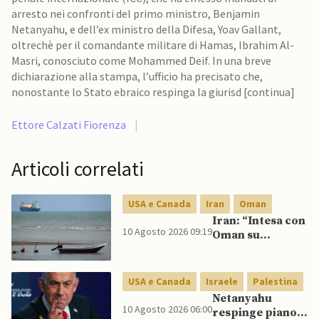
arresto nei confronti del primo ministro, Benjamin
Netanyahu, e dell’ex ministro della Difesa, Yoav Gallant,
oltrechè per il comandante militare di Hamas, Ibrahim Al-
Masri, conosciuto come Mohammed Deif. In una breve
dichiarazione alla stampa, l’ufficio ha precisato che,
nonostante lo Stato ebraico respinga la giurisd [continua]
Ettore Calzati Fiorenza
|
Articoli correlati
USA e Canada
Iran
Oman
Iran: “Intesa con
10 Agosto 2026 09:19
Oman su
Hormuz è in fasi
finali ma restano
condizioni per
USA e Canada
Israele
Palestina
USA”
Netanyahu
10 Agosto 2026 06:00
respinge piano