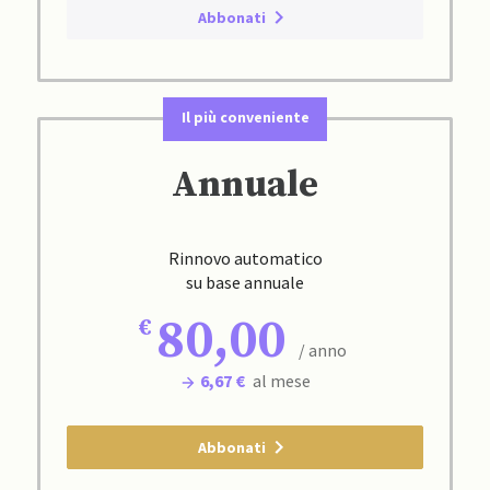
Abbonati
Il più conveniente
Annuale
Rinnovo automatico
su base annuale
80,00
/ anno
6,67 €
al mese
Abbonati