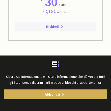
30
/ anno
2,50 €
al mese
Richiedi
Sicurezza Internazionale è il sito d'informazione che dà voce a tutti
gli Stati, senza discriminarli in base ai blocchi di appartenenza.
Abbonati