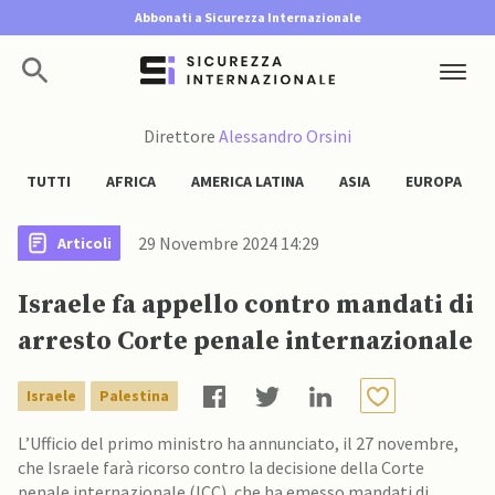
Abbonati a Sicurezza Internazionale
Direttore
Alessandro Orsini
TUTTI
AFRICA
AMERICA LATINA
ASIA
EUROPA
29 Novembre 2024 14:29
Articoli
Israele fa appello contro mandati di
arresto Corte penale internazionale
Israele
Palestina
L’Ufficio del primo ministro ha annunciato, il 27 novembre,
che Israele farà ricorso contro la decisione della Corte
penale internazionale (ICC), che ha emesso mandati di