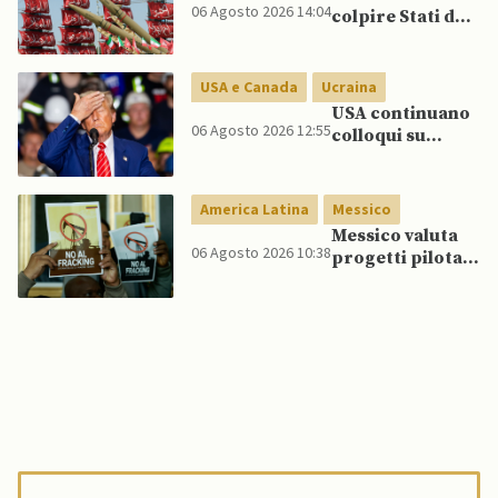
06 Agosto 2026 14:04
colpire Stati del
Golfo in caso di
nuovi raid USA
USA e Canada
Ucraina
USA continuano
06 Agosto 2026 12:55
colloqui su
programma
missilistico
Patriot in
America Latina
Messico
Ucraina,
Messico valuta
nonostante
06 Agosto 2026 10:38
progetti pilota
dubbi di Trump,
di fracking per
affermano fonti
incrementare
produzione di
gas, affermano
fonti