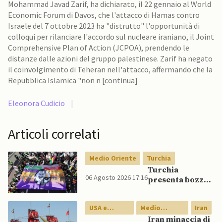
Mohammad Javad Zarif, ha dichiarato, il 22 gennaio al World
Economic Forum di Davos, che l'attacco di Hamas contro
Israele del 7 ottobre 2023 ha "distrutto" l'opportunità di
colloqui per rilanciare l'accordo sul nucleare iraniano, il Joint
Comprehensive Plan of Action (JCPOA), prendendo le
distanze dalle azioni del gruppo palestinese. Zarif ha negato
il coinvolgimento di Teheran nell'attacco, affermando che la
Repubblica Islamica "non n [continua]
Eleonora Cudicio
|
Articoli correlati
Medio Oriente
Turchia
Turchia
06 Agosto 2026 17:16
presenta bozza
di legge per
integrazione
USA e
Medio
Iran
milizie curde del
Canada
Oriente
PKK
Iran minaccia di