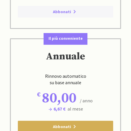
Abbonati
Il più conveniente
Annuale
Rinnovo automatico
su base annuale
80,00
/ anno
6,67 €
al mese
Abbonati