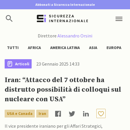
Abbonati a Sicurezza Internazionale
Direttore
Alessandro Orsini
TUTTI
AFRICA
AMERICA LATINA
ASIA
EUROPA
23 Gennaio 2025 14:33
Articoli
Iran: “Attacco del 7 ottobre ha
distrutto possibilità di colloqui sul
nucleare con USA”
USA e Canada
Iran
Il vice presidente iraniano per gli Affari Strategici,