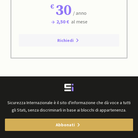
30
/ anno
2,50 €
al mese
Richiedi
Sicurezza Internazionale è il sito d'informazione che dà voce a tutti
gli Stati, senza discriminarli in base ai blocchi di appartenenza.
Abbonati