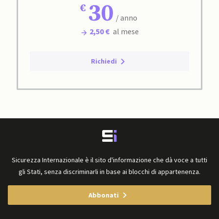
30
/ anno
2,50 €
al mese
Richiedi
Sicurezza Internazionale è il sito d'informazione che dà voce a tutti
gli Stati, senza discriminarli in base ai blocchi di appartenenza.
Abbonati