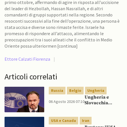
primo ottobre, affermando di agire in risposta all’uccisione
del leader di Hezbollah, Hassan Nasrallah, e di altri
comandanti di gruppi supportati nella regione. Secondo
resoconti successivi alla fine dell’operazione, una persona è
stata uccisa e diverse sono rimaste ferite. Israele ha
promesso di rispondere all’attacco, alimentando le
preoccupazioni tra i suoi alleati che il conflitto in Medio
Oriente possa ulteriormen [continua]
Ettore Calzati Fiorenza
|
Articoli correlati
Russia
Belgio
Ungheria
Ungheria e
06 Agosto 2026 07:10
Slovacchia
cercano di
recidere legami
con petrolio
USA e Canada
Iran
russo, mentre