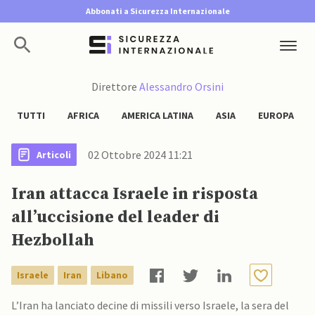
Abbonati a Sicurezza Internazionale
Direttore
Alessandro Orsini
TUTTI
AFRICA
AMERICA LATINA
ASIA
EUROPA
02 Ottobre 2024 11:21
Articoli
Iran attacca Israele in risposta
all’uccisione del leader di
Hezbollah
Israele
Iran
Libano
L’Iran ha lanciato decine di missili verso Israele, la sera del