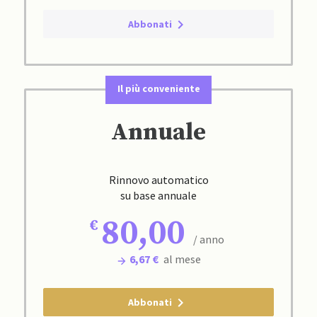
Abbonati
Il più conveniente
Annuale
Rinnovo automatico
su base annuale
80,00
/ anno
6,67 €
al mese
Abbonati