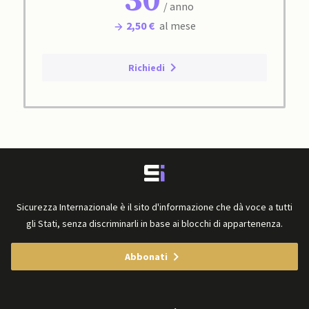
30
/ anno
2,50 €
al mese
Richiedi
Sicurezza Internazionale è il sito d'informazione che dà voce a tutti
gli Stati, senza discriminarli in base ai blocchi di appartenenza.
Abbonati