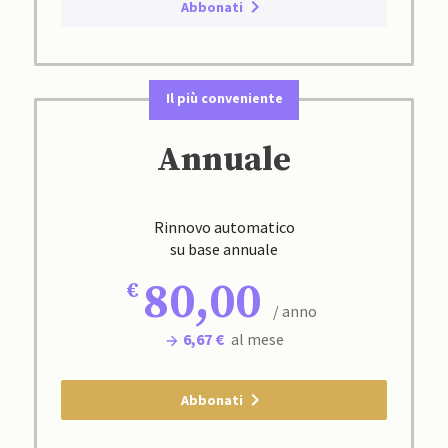
Abbonati
Il più conveniente
Annuale
Rinnovo automatico
su base annuale
80,00
/ anno
6,67 €
al mese
Abbonati