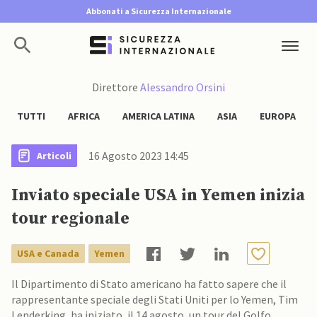
Abbonati a Sicurezza Internazionale
Direttore
Alessandro Orsini
TUTTI
AFRICA
AMERICA LATINA
ASIA
EUROPA
16 Agosto 2023 14:45
Articoli
Inviato speciale USA in Yemen inizia
tour regionale
USA e Canada
Yemen
Il Dipartimento di Stato americano ha fatto sapere che il
rappresentante speciale degli Stati Uniti per lo Yemen, Tim
Lenderking, ha iniziato, il 14 agosto, un tour del Golfo