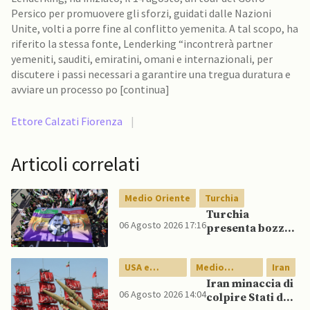
Persico per promuovere gli sforzi, guidati dalle Nazioni
Unite, volti a porre fine al conflitto yemenita. A tal scopo, ha
riferito la stessa fonte, Lenderking “incontrerà partner
yemeniti, sauditi, emiratini, omani e internazionali, per
discutere i passi necessari a garantire una tregua duratura e
avviare un processo po [continua]
Ettore Calzati Fiorenza
|
Articoli correlati
Medio Oriente
Turchia
Turchia
06 Agosto 2026 17:16
presenta bozza
di legge per
integrazione
USA e
Medio
Iran
milizie curde del
Canada
Oriente
PKK
Iran minaccia di
06 Agosto 2026 14:04
colpire Stati del