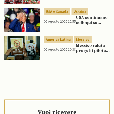
Golfo in caso di
nuovi raid USA
USA e Canada
Ucraina
USA continuano
06 Agosto 2026 12:55
colloqui su
programma
missilistico
Patriot in
America Latina
Messico
Ucraina,
Messico valuta
nonostante
06 Agosto 2026 10:38
progetti pilota
dubbi di Trump,
di fracking per
affermano fonti
incrementare
produzione di
gas, affermano
fonti
Vuoi ricevere