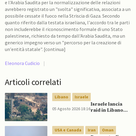
e l'Arabia Saudita per la normalizzazione delle relazioni
avrebbero registrato un "svolta" significativa, associata a un
possibile cessate il fuoco nella Striscia di Gaza. Secondo
quanto riferito dalla testata israeliana, l'accordo tra le parti
non includerebbe il riconoscimento formale di uno Stato
palestinese, richiesto da tempo dall'Arabia Saudita, ma un
generico impegno verso un "percorso per la creazione di
un'entità statale". [continua]
Eleonora Cudicio
|
Articoli correlati
Libano
Israele
Israele lancia
05 Agosto 2026 18:16
raid in Libano
dopo presunta
violazione della
tregua da parte
USA e Canada
Iran
Oman
di Hezbollah