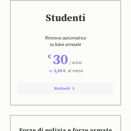
Studenti
Rinnovo automatico
su base annuale
30
/ anno
2,50 €
al mese
Richiedi
Forze di polizia e forze armate