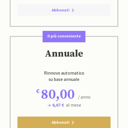
Abbonati
Il più conveniente
Annuale
Rinnovo automatico
su base annuale
80,00
/ anno
6,67 €
al mese
Abbonati