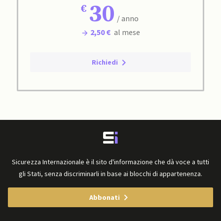
30
/ anno
2,50 €
al mese
Richiedi
Sicurezza Internazionale è il sito d'informazione che dà voce a tutti
gli Stati, senza discriminarli in base ai blocchi di appartenenza.
Abbonati