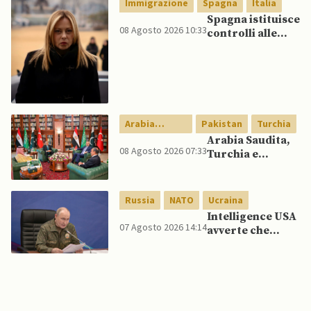
Immigrazione
Spagna
Italia
canale”
Spagna istituisce
08 Agosto 2026 10:33
controlli alle
frontiere per gli
italiani dopo che
Meloni si rifiuta
di eliminare
quelli per gli
spagnoli
Arabia
Pakistan
Turchia
Saudita
Arabia Saudita,
08 Agosto 2026 07:33
Turchia e
Pakistan firmano
patto di difesa
reciproca
Russia
NATO
Ucraina
Intelligence USA
07 Agosto 2026 14:14
avverte che
Putin potrebbe
invadere NATO
mentre è ancora
impegnato in
Ucraina