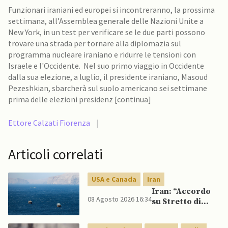
Funzionari iraniani ed europei si incontreranno, la prossima
settimana, all’Assemblea generale delle Nazioni Unite a
New York, in un test per verificare se le due parti possono
trovare una strada per tornare alla diplomazia sul
programma nucleare iraniano e ridurre le tensioni con
Israele e l'Occidente. Nel suo primo viaggio in Occidente
dalla sua elezione, a luglio, il presidente iraniano, Masoud
Pezeshkian, sbarcherà sul suolo americano sei settimane
prima delle elezioni presidenz [continua]
Ettore Calzati Fiorenza
|
Articoli correlati
USA e Canada
Iran
Iran: “Accordo
08 Agosto 2026 16:34
su Stretto di
Hormuz vicino,
ma non aprirà il