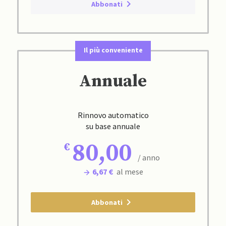
Abbonati
Il più conveniente
Annuale
Rinnovo automatico
su base annuale
80,00
/ anno
6,67 €
al mese
Abbonati