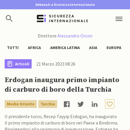
Abbonati a Sicurezza Internazionale
Direttore
Alessandro Orsini
TUTTI
AFRICA
AMERICA LATINA
ASIA
EUROPA
21 Marzo 2023 08:26
Articoli
Erdogan inaugura primo impianto
di carburo di boro della Turchia
Medio Oriente
Turchia
Il presidente turco, Recep Tayyip Erdogan, ha inaugurato
il primo impianto di carburo di boro nel Paese a Bindirma.
Rivolgendosi alla cerimonia di inaugurazione, Erdogan ha