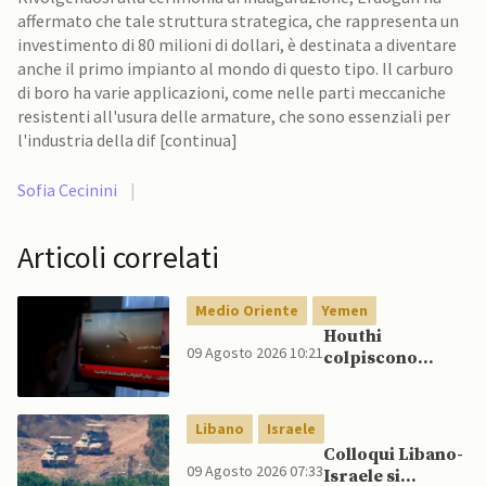
affermato che tale struttura strategica, che rappresenta un
investimento di 80 milioni di dollari, è destinata a diventare
anche il primo impianto al mondo di questo tipo. Il carburo
di boro ha varie applicazioni, come nelle parti meccaniche
resistenti all'usura delle armature, che sono essenziali per
l'industria della dif [continua]
Sofia Cecinini
|
Articoli correlati
Medio Oriente
Yemen
Houthi
09 Agosto 2026 10:21
colpiscono
nuovamente
Marib: Onu
avverte che
Libano
Israele
Yemen rischia
Colloqui Libano-
conflitto più
09 Agosto 2026 07:33
Israele si