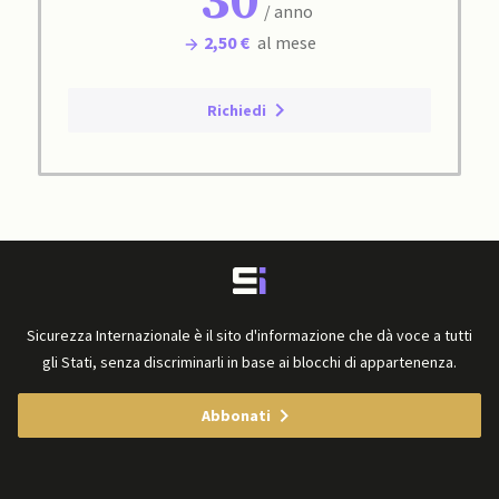
30
/ anno
2,50 €
al mese
Richiedi
Sicurezza Internazionale è il sito d'informazione che dà voce a tutti
gli Stati, senza discriminarli in base ai blocchi di appartenenza.
Abbonati